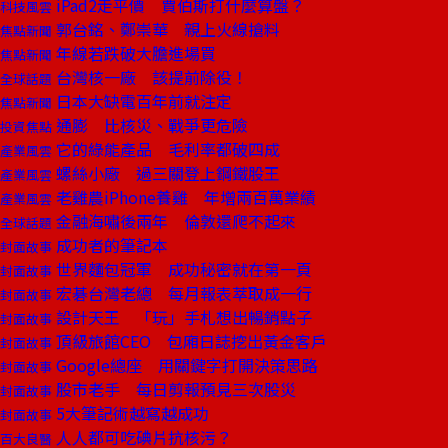
iPad2走平價 賈伯斯打什麼算盤？
科技風雲
郭台銘、鄭崇華 親上火線搶料
焦點新聞
年線若跌破大膽進場買
焦點新聞
台灣核一廠 該提前除役！
全球話題
日本大缺電百年前就注定
焦點新聞
通膨 比核災、戰爭更危險
投資焦點
它的綠能產品 毛利率都破四成
產業風雲
螺絲小廠 過三關登上鋼鐵股王
產業風雲
老雞農iPhone養雞 年增兩百萬業績
產業風雲
金融海嘯後兩年 倫敦還爬不起來
全球話題
成功者的筆記本
封面故事
世界麵包冠軍 成功秘密就在第一頁
封面故事
宏碁台灣老總 每月報表萃取成一行
封面故事
設計天王 「玩」手札想出暢銷點子
封面故事
頂級旅館CEO 包廂日誌挖出黃金客戶
封面故事
Google總座 用關鍵字打開決策思路
封面故事
股市老手 每日剪報預見三次股災
封面故事
5大筆記術越寫越成功
封面故事
人人都可吃碘片抗核污？
百大良醫