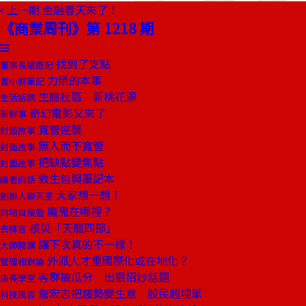
上一期
金融春天來了！
《商業周刊》第 1218 期
找到了支點
董事長嬉遊記
力榮的本事
嘗小鮮筆記
生態社區 新桃花源
生活話題
奇幻電影又來了
新鮮事
寬管逆襲
封面故事
無入而不寬管
封面故事
把缺點變焦點
封面故事
救生包與筆記本
編者的話
大家想一想！
創辦人聊天室
魔鬼在哪裡？
商場自慢塾
核災「天龍四部」
去梯言
讓下次真的不一樣！
大師開講
外派人才重國際化或在地化？
管理相對論
客群被瓜分 出狠招炒話題
店長學堂
詹宏志把趨勢變生意 股民超埋單
科技風雲