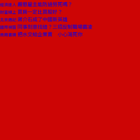
嚴懲雇主能防過勞死嗎？
經濟達人
買房一定比買股好？
財富線上
蔣介石成了中國新英雄
北京週記
同事刻意找碴？三招反制職場霸凌
國際視窗
把水交給企業賣 小心渴死你
商周書摘