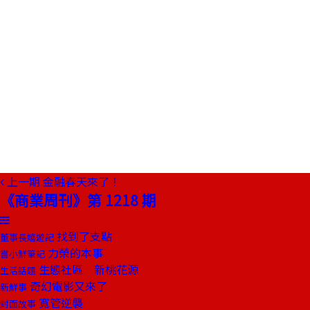
上一期
金融春天來了！
《商業周刊》第 1218 期
找到了支點
董事長嬉遊記
力榮的本事
嘗小鮮筆記
生態社區 新桃花源
生活話題
奇幻電影又來了
新鮮事
寬管逆襲
封面故事