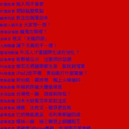
無入而不寬管
封面故事
把缺點變焦點
封面故事
救生包與筆記本
編者的話
大家想一想！
創辦人聊天室
魔鬼在哪裡？
商場自慢塾
核災「天龍四部」
去梯言
讓下次真的不一樣！
大師開講
外派人才重國際化或在地化？
管理相對論
客群被瓜分 出狠招炒話題
店長學堂
詹宏志把趨勢變生意 股民超埋單
科技風雲
iPad2走平價 賈伯斯打什麼算盤？
科技風雲
郭台銘、鄭崇華 親上火線搶料
焦點新聞
年線若跌破大膽進場買
焦點新聞
台灣核一廠 該提前除役！
全球話題
日本大缺電百年前就注定
焦點新聞
通膨 比核災、戰爭更危險
投資焦點
它的綠能產品 毛利率都破四成
產業風雲
螺絲小廠 過三關登上鋼鐵股王
產業風雲
老雞農iPhone養雞 年增兩百萬業績
產業風雲