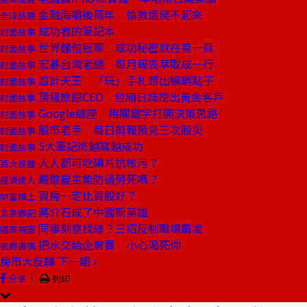
金融海嘯後兩年 倫敦還爬不起來
全球話題
成功者的筆記本
封面故事
世界麵包冠軍 成功秘密就在第一頁
封面故事
宏碁台灣老總 每月報表萃取成一行
封面故事
設計天王 「玩」手札想出暢銷點子
封面故事
頂級旅館CEO 包廂日誌挖出黃金客戶
封面故事
Google總座 用關鍵字打開決策思路
封面故事
股市老手 每日剪報預見三次股災
封面故事
5大筆記術越寫越成功
封面故事
人人都可吃碘片抗核污？
百大良醫
嚴懲雇主能防過勞死嗎？
經濟達人
買房一定比買股好？
財富線上
蔣介石成了中國新英雄
北京週記
同事刻意找碴？三招反制職場霸凌
國際視窗
把水交給企業賣 小心渴死你
商周書摘
房市大反轉
下一期
｜
分享
列印