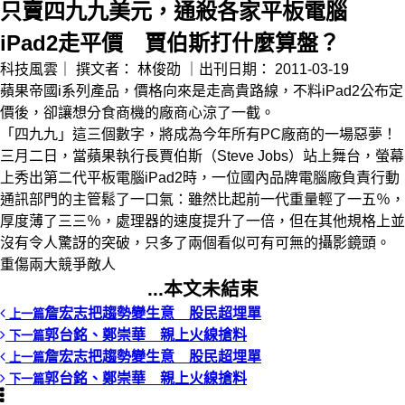
只賣四九九美元，通殺各家平板電腦
iPad2走平價 賈伯斯打什麼算盤？
科技風雲｜
撰文者：
林俊劭
｜出刊日期：
2011-03-19
蘋果帝國i系列產品，價格向來是走高貴路線，不料iPad2公布定
價後，卻讓想分食商機的廠商心涼了一截。
「四九九」這三個數字，將成為今年所有PC廠商的一場惡夢！
三月二日，當蘋果執行長賈伯斯（Steve Jobs）站上舞台，螢幕
上秀出第二代平板電腦iPad2時，一位國內品牌電腦廠負責行動
通訊部門的主管鬆了一口氣：雖然比起前一代重量輕了一五％，
厚度薄了三三％，處理器的速度提升了一倍，但在其他規格上並
沒有令人驚訝的突破，只多了兩個看似可有可無的攝影鏡頭。
重傷兩大競爭敵人
...本文未結束
詹宏志把趨勢變生意 股民超埋單
上一篇
郭台銘、鄭崇華 親上火線搶料
下一篇
詹宏志把趨勢變生意 股民超埋單
上一篇
郭台銘、鄭崇華 親上火線搶料
下一篇