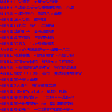
巨災債券 分攤天災損失
關鍵數字
全球最易受天災襲擊的地區：台灣
關鍵數字
王建宙來台 點燃八大商機
科技風雲
深入災區 體檢國土
封面故事
山老鼠 橫行百年釀禍
封面故事
填飽肚子 竟是那麼難
封面故事
產業道路 生路亦死路
封面故事
宅男女 化身後勤部隊
封面故事
三大心法讓壽險天王稱霸十八年
人物特寫
預測失準！引燃夏鮑文下台導火線
投資焦點
富邦天天固樁 逐退元大金吃環亞
投資焦點
正華借殼給韓流教父 搭宅經濟暴紅
產業風雲
搶攻「九○後」荷包 要炫還要夠便宜
大陸焦點
電子書大商機
封面故事
2大原則 賺無書概念股
封面故事
出版界YouTube 單挑亞馬遜
封面故事
失意作家翻身 半年賺三千萬版稅
封面故事
電子紙雙雄砸百億 磨出關鍵技術
封面故事
後發先至 一年躍登中國電子書王
封面故事