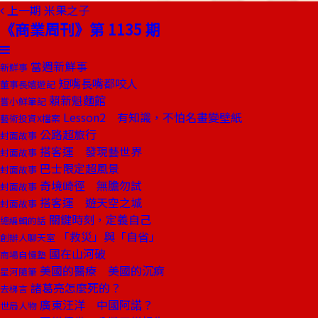
上一期
米果之子
《商業周刊》第 1135 期
當週新鮮事
新鮮事
短嘴長嘴都咬人
董事長嬉遊記
賴新魁麵館
嘗小鮮筆記
Lesson2 有知識，不怕名畫變壁紙
藝術投資X檔案
公路超旅行
封面故事
搭客運 發現藝世界
封面故事
巴士限定超風景
封面故事
奇境崎徑 無膽勿試
封面故事
搭客運 遊天空之城
封面故事
關鍵時刻，定義自己
總編輯的話
「救災」與「自省」
創辦人聊天室
國在山河破
商場自慢塾
美國的醫療 美國的沉痾
星河隨筆
諸葛亮怎麼死的？
去梯言
廣東汪洋 中國阿諾？
世局人物