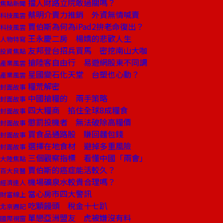
擋人財路立院敢過關嗎？
焦點新聞
蔡明介賣力推銷 外資無情喊賣
科技風雲
賈伯斯為何為iPad2拚老命復出？
科技風雲
王永慶二房 楊嬌的悲歡人生
人物特寫
友邦登台招兵買馬 密挖南山大咖
投資焦點
搶陸客自由行 易遊網股東不同調
產業風雲
星國變石化天堂 台塑也心動？
產業風雲
糧荒解密
封面故事
中國搶糧的 兩手策略
封面故事
四大糧商 掐住全球8成糧食
封面故事
懲罰投機者 無法破除高糧價
封面故事
買食品通路股 賺回麵包錢
封面故事
選擇在地食材 避掉多重風險
封面故事
三個觀察指標 看懂中國「兩會」
大陸焦點
賈伯斯的癌症能活較久？
百大良醫
機場礦泉水較貴合理嗎？
經濟達人
當心房市四大警訊
財富線上
吃顆饅頭 稅金十七趴
北京週記
單戀亞洲盟友 虎被嫌沒有料
國際視窗