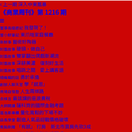
上一期
深入中東風暴
《商業周刊》第 1216 期
我發現了！
董事長嬉遊記
東爪哇家庭餐廳
嘗小鮮筆記
藝術好陶器
新鮮事
硬頸，做自己
封面故事
雙掌翻出偶戲新潮流
封面故事
深耕美濃 復刻好生活
封面故事
唱跳之間 愛上講客語
封面故事
勇於承擔
總編輯的話
學「感恩」
創辦人聊天室
人生兩條路
商場自慢塾
最該課的是浪費稅
去梯言
薩科齊的國際金融考題
大師開講
量化寬鬆的下場不妙
葛洛斯專欄
創造人氣品迎戰價格破壞
店長學堂
「有感」 打房 新北市買房先砍3成
焦點新聞