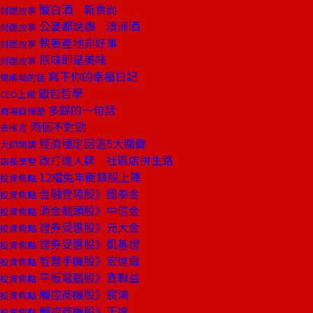
酸白酒 新食尚
封面故事
公婆都說讚 澳洲酒
封面故事
執著產地非好事
封面故事
原味即是美味
封面故事
寫下你的幸福日記
總編輯的話
飯包哲學
CEO上線
多餘的一句話
商場自慢塾
兩個不對勁
去梯言
經濟穩定回溫5大關鍵
大師開講
改打達人牌 社區店拚生路
店長學堂
12檔兔年衝鋒股上陣
投資焦點
金融登陸股》國泰金
投資焦點
消金龍頭股》中信金
投資焦點
證券受惠股》元大金
投資焦點
證券受惠股》凱基證
投資焦點
智慧手機股》宏達電
投資焦點
平板電腦股》嘉聯益
投資焦點
觸控商機股》宸鴻
投資焦點
觸控商機股》正達
投資焦點