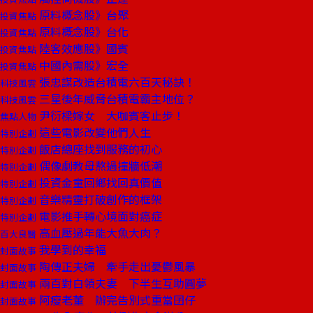
原料概念股》台聚
投資焦點
原料概念股》台化
投資焦點
陸客效應股》國賓
投資焦點
中國內需股》宏全
投資焦點
張忠謀改造台積電六百天秘訣！
科技風雲
三星後年威脅台積電霸主地位？
科技風雲
尹衍樑嫁女 大咖賓客止步！
焦點人物
這些電影改變他們人生
特別企劃
飯店總座找到服務的初心
特別企劃
偶像劇教母熬過撞牆低潮
特別企劃
投資金童回鄉找回真價值
特別企劃
音樂精靈打破創作的框架
特別企劃
電影推手轉心境面對癌症
特別企劃
高血壓過年能大魚大肉？
百大良醫
我學到的幸福
封面故事
陶傳正夫婦 牽手走出憂鬱風暴
封面故事
兩百對白領夫妻 下半生互助圓夢
封面故事
阿瘦老董 辦完告別式重當囝仔
封面故事