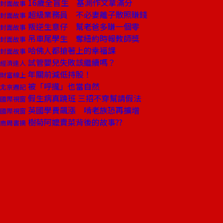
16歲全盲生 基測作文拿滿分
封面故事
超級業務員 不必妻離子散照賺錢
封面故事
叛逆生意仔 幫老爸多賺一個零
封面故事
吊車尾學生 奪紐約時報教師獎
封面故事
哈佛人都搶著上的幸福課
封面故事
試管嬰兒失敗該繼續嗎？
經濟達人
年關前減低持股！
財富線上
被「呼攏」也當自然
北京週記
假生病真蹺班 三招不穿幫請假法
國際視窗
英國學費飆漲 啃老族恐再擴增
國際視窗
樹菊阿嬤賣菜背後的故事??
商周書摘