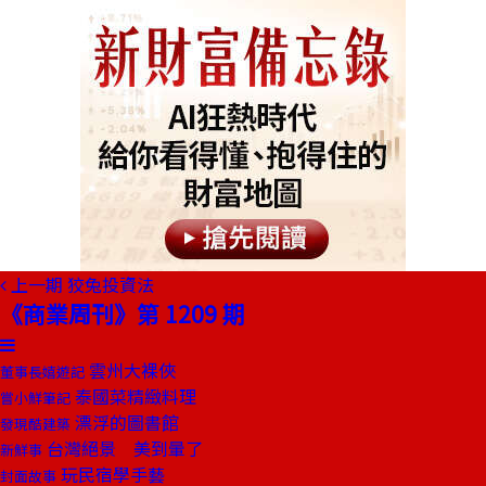
上一期
狡兔投資法
《商業周刊》第 1209 期
雲州大裸俠
董事長嬉遊記
泰國菜精緻料理
嘗小鮮筆記
漂浮的圖書館
發現酷建築
台灣絕景 美到暈了
新鮮事
玩民宿學手藝
封面故事