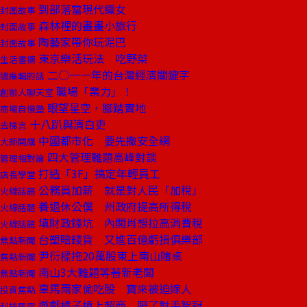
到部落當現代織女
封面故事
森林裡的畫畫小旅行
封面故事
陶藝家帶你玩泥巴
封面故事
東京樂活玩法 吃野菜
生活書摘
二○一一年的台灣經濟關鍵字
總編輯的話
職場「業力」！
創辦人聊天室
眼望星空，腳踏實地
商場自慢塾
十八趴與清白吏
去梯言
中國都市化 要先撒安全網
大師開講
四大管理難題高峰對談
管理相對論
打造「3F」搞定年輕員工
店長學堂
公務員加薪 就是對人民「加稅」
火線話題
養退休公僕 州政府提高所得稅
火線話題
填財政錢坑 內閣肖想拉高消費稅
火線話題
台塑賠錢貨 又進百億虧損俱樂部
焦點新聞
尹衍樑拖20萬股東上南山賭桌
焦點新聞
南山3大難題等著新老闆
焦點新聞
辜馬兩家偷吃股 寶來被迫嫁人
投資焦點
遊戲橘子槓上超商 肥了對手智冠
科技風雲