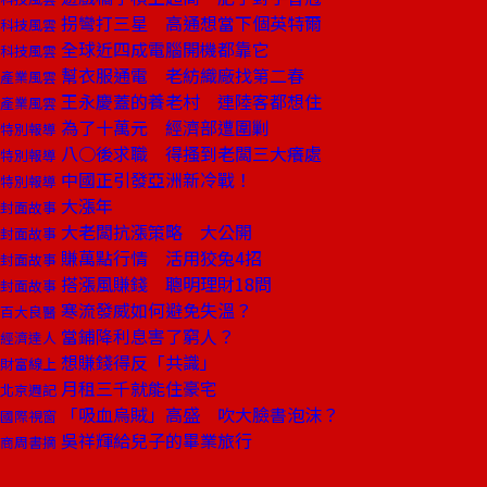
拐彎打三星 高通想當下個英特爾
科技風雲
全球近四成電腦開機都靠它
科技風雲
幫衣服通電 老紡織廠找第二春
產業風雲
王永慶蓋的養老村 連陸客都想住
產業風雲
為了十萬元 經濟部遭圍剿
特別報導
八○後求職 得搔到老闆三大癢處
特別報導
中國正引發亞洲新冷戰！
特別報導
大漲年
封面故事
大老闆抗漲策略 大公開
封面故事
賺萬點行情 活用狡兔4招
封面故事
搭漲風賺錢 聰明理財18問
封面故事
寒流發威如何避免失溫？
百大良醫
當鋪降利息害了窮人？
經濟達人
想賺錢得反「共識」
財富線上
月租三千就能住豪宅
北京週記
「吸血烏賊」高盛 吹大臉書泡沫？
國際視窗
吳祥輝給兒子的畢業旅行
商周書摘