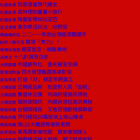
到部落當現代織女
封面故事
森林裡的畫畫小旅行
封面故事
陶藝家帶你玩泥巴
封面故事
東京樂活玩法 吃野菜
生活書摘
二○一一年的台灣經濟關鍵字
總編輯的話
職場「業力」！
創辦人聊天室
眼望星空，腳踏實地
商場自慢塾
十八趴與清白吏
去梯言
中國都市化 要先撒安全網
大師開講
四大管理難題高峰對談
管理相對論
打造「3F」搞定年輕員工
店長學堂
公務員加薪 就是對人民「加稅」
火線話題
養退休公僕 州政府提高所得稅
火線話題
填財政錢坑 內閣肖想拉高消費稅
火線話題
台塑賠錢貨 又進百億虧損俱樂部
焦點新聞
尹衍樑拖20萬股東上南山賭桌
焦點新聞
南山3大難題等著新老闆
焦點新聞
辜馬兩家偷吃股 寶來被迫嫁人
投資焦點
遊戲橘子槓上超商 肥了對手智冠
科技風雲