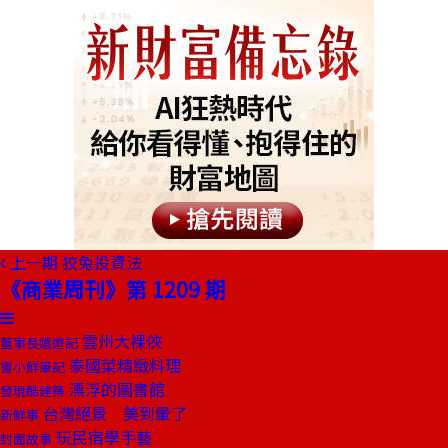
上一期
狡兔投資法
《商業周刊》第 1209 期
雲州大裸俠
董事長嬉遊記
泰國菜精緻料理
嘗小鮮筆記
漂浮的圖書館
發現酷建築
台灣絕景 美到暈了
新鮮事
玩民宿學手藝
封面故事