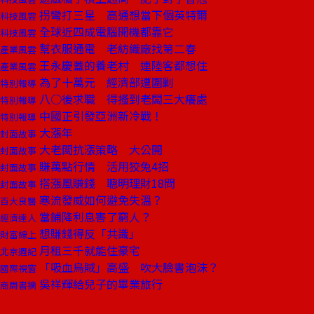
拐彎打三星 高通想當下個英特爾
科技風雲
全球近四成電腦開機都靠它
科技風雲
幫衣服通電 老紡織廠找第二春
產業風雲
王永慶蓋的養老村 連陸客都想住
產業風雲
為了十萬元 經濟部遭圍剿
特別報導
八○後求職 得搔到老闆三大癢處
特別報導
中國正引發亞洲新冷戰！
特別報導
大漲年
封面故事
大老闆抗漲策略 大公開
封面故事
賺萬點行情 活用狡兔4招
封面故事
搭漲風賺錢 聰明理財18問
封面故事
寒流發威如何避免失溫？
百大良醫
當鋪降利息害了窮人？
經濟達人
想賺錢得反「共識」
財富線上
月租三千就能住豪宅
北京週記
「吸血烏賊」高盛 吹大臉書泡沫？
國際視窗
吳祥輝給兒子的畢業旅行
商周書摘