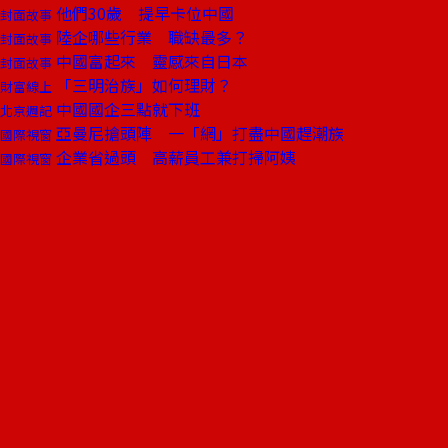
他們30歲 提早卡位中國
封面故事
陸企哪些行業 職缺最多？
封面故事
中國富起來 靈感來自日本
封面故事
「三明治族」如何理財？
財富線上
中國國企三點就下班
北京週記
亞曼尼搶頭陣 一「網」打盡中國趕潮族
國際視窗
企業省過頭 高薪員工兼打掃阿姨
國際視窗