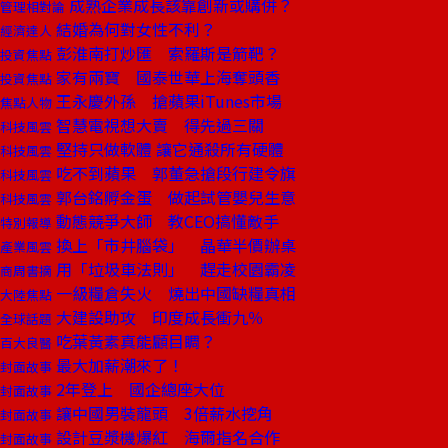
成熟企業成長該靠創新或購併？
管理相對論
結婚為何對女性不利？
經濟達人
彭淮南打炒匯 索羅斯是箭靶？
投資焦點
家有兩寶 國泰世華上海奪頭香
投資焦點
王永慶外孫 搶蘋果iTunes市場
焦點人物
智慧電視想大賣 得先過三關
科技風雲
堅持只做軟體 讓它通殺所有硬體
科技風雲
吃不到蘋果 郭董急搶段行建令旗
科技風雲
郭台銘孵金蛋 做起試管嬰兒生意
科技風雲
動態競爭大師 教CEO搞懂敵手
特別報導
換上「市井腦袋」 晶華半價辦桌
產業風雲
用「垃圾車法則」 趕走校園霸凌
商周書摘
一級糧倉失火 燒出中國缺糧真相
大陸焦點
大建設助攻 印度成長衝九％
全球話題
吃葉黃素真能顧目睭？
百大良醫
最大加薪潮來了！
封面故事
2年登上 國企總座大位
封面故事
讓中國男裝龍頭 3倍薪水挖角
封面故事
設計豆漿機爆紅 海爾指名合作
封面故事