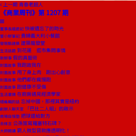
上一期
青春老超人
《商業周刊》第 1207 期
快被遺忘了的時光
董事長嬉遊記
貴婦義大利小餐館
嘗小鮮筆記
建築龍發堂
發現酷建築
到花蓮 逛市集問事情
生活話題
假的真藝術
新鮮事
我跑故我在
封面故事
甩了身上肉 跑出心創意
封面故事
他們都在瘋慢跑
封面故事
跑健康不受傷
封面故事
在廚房遇見經濟學家
生活書摘
忘掉中國，那裡其實是紐約
總編輯的話
「巴比二人組」的啟示
創辦人聊天室
把球還給對方
商場自慢塾
公孫策寫羅塞特石碑？
去梯言
窮人微型貸款應透明化！
大師開講