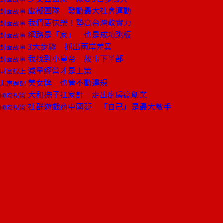
虛擬團隊 發動最大社會運動
封面故事
我們更快樂！墊高台灣軟實力
封面故事
網路是「家」 也是成功跳板
封面故事
3大步驟 抓出兩岸差異
封面故事
我找到小皇帝 故事下半部
封面故事
減量經營才是上策
財富線上
美女牌 也管不動違規
北京週記
大和撫子扛家計 走出廚房瘋創業
國際視窗
社群遊戲商中國夢 「自己」是最大敵手
國際視窗