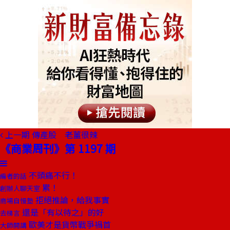
上一期
傳產股 老薑很辣
《商業周刊》第 1197 期
不頭痛不行！
編者的話
累！
創辦人聊天室
拒絕推論，給我事實
商場自慢塾
還是「有以待之」的好
去梯言
歐美才是貨幣戰爭禍首
大師開講