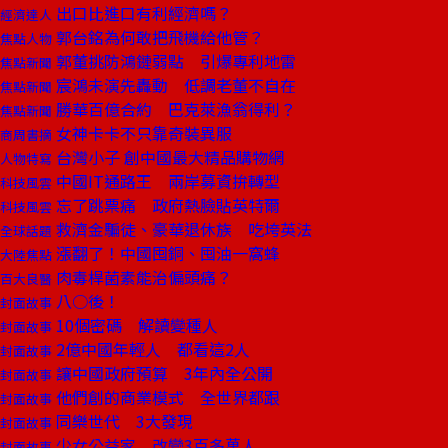
出口比進口有利經濟嗎？
經濟達人
郭台銘為何敢把飛機給他管？
焦點人物
郭董挑防鴻鏈弱點 引爆專利地雷
焦點新聞
宸鴻未演先轟動 低調老董不自在
焦點新聞
勝華百億合約 巴克萊漁翁得利？
焦點新聞
女神卡卡不只靠奇裝異服
商周書摘
台灣小子 創中國最大精品購物網
人物特寫
中國IT通路王 兩岸募資拚轉型
科技風雲
忘了跳票痛 政府熱臉貼英特爾
科技風雲
救濟金騙徒、豪華退休族 吃垮英法
全球話題
漲翻了！中國囤銅、囤油一窩蜂
大陸焦點
肉毒桿菌素能治偏頭痛？
百大良醫
八○後！
封面故事
10個密碼 解讀變種人
封面故事
2億中國年輕人 都看這2人
封面故事
讓中國政府預算 3年內全公開
封面故事
他們創的商業模式 全世界都跟
封面故事
同樂世代 3大發現
封面故事
少女公益家 改變3百多萬人
封面故事