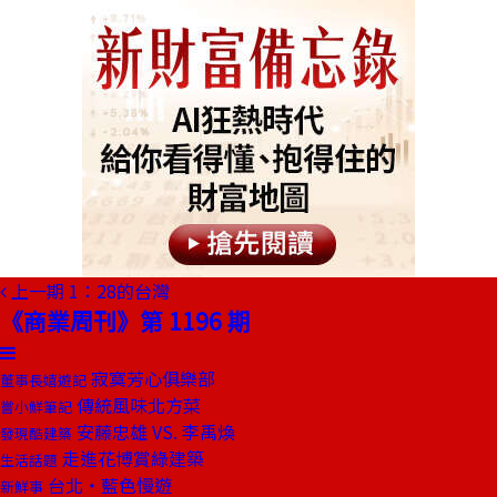
上一期
1：28的台灣
《商業周刊》第 1196 期
寂寞芳心俱樂部
董事長嬉遊記
傳統風味北方菜
嘗小鮮筆記
安藤忠雄 VS. 李禹煥
發現酷建築
走進花博賞綠建築
生活話題
台北‧藍色慢遊
新鮮事