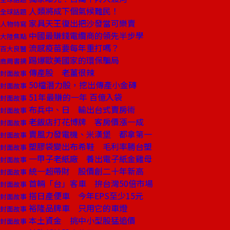
人類將成下個氣候難民！
全球話題
家具天王復出把沙發當可樂賣
人物特寫
中國最賺錢電纜商的領先半步學
大陸焦點
流感疫苗要每年重打嗎？
百大良醫
踢爆歐美國家的環保騙局
商周書摘
傳產股 老薑很辣
封面故事
50檔潛力股，挖出傳產小金磚
封面故事
51年最賺的一年 百億入袋
封面故事
布兵中、日 輸出台式賣房術
封面故事
老飯店打花博牌 客房價漲一成
封面故事
賣風力發電機、米漢堡 都拿第一
封面故事
塑膠袋變出布希鞋 毛利率勝台塑
封面故事
一甲子老紙廠 養出電子紙金雞母
封面故事
統一超帶財 股價創二十年新高
封面故事
首輛「台」客車 拚台灣50倍市場
封面故事
搭日產便車 今年EPS至少15元
封面故事
裕隆品牌車 只用它的車燈
封面故事
本土資金 挑中小型股猛追價
封面故事