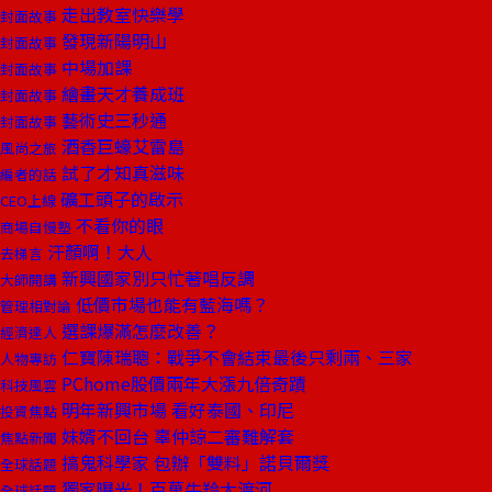
走出教室快樂學
封面故事
發現新陽明山
封面故事
中場加課
封面故事
繪畫天才養成班
封面故事
藝術史三秒通
封面故事
酒香巨蠔艾雷島
風尚之旅
試了才知真滋味
編者的話
礦工頭子的啟示
CEO上線
不看你的眼
商場自慢塾
汗顏啊！大人
去梯言
新興國家別只忙著唱反調
大師開講
低價市場也能有藍海嗎？
管理相對論
選課爆滿怎麼改善？
經濟達人
仁寶陳瑞聰：戰爭不會結束最後只剩兩、三家
人物專訪
PChome股價兩年大漲九倍奇蹟
科技風雲
明年新興市場 看好泰國、印尼
投資焦點
妹婿不回台 辜仲諒二審難解套
焦點新聞
搞鬼科學家 包辦「雙料」諾貝爾獎
全球話題
獨家曝光！百萬牛羚大渡河
全球話題