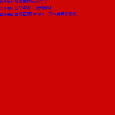
該降低持股水位了
財富線上
台商跨海 搶殯葬財
北京週記
台灣正瘋Uniqlo 日本買氣卻慘跌
國際視窗