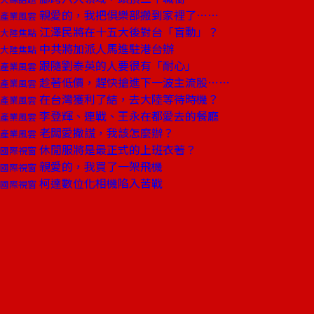
親愛的，我把俱樂部搬到家裡了……
產業風雲
江澤民將在十五大後對台「盲動」？
大陸焦點
中共將加派人馬進駐港台辦
大陸焦點
跟隨劉泰英的人要很有「耐心」
產業風雲
趁著低價，趕快搶進下一波主流股……
產業風雲
在台灣獲利了結，去大陸等待時機？
產業風雲
李登輝、連戰、王永在都愛去的餐廳
產業風雲
老闆愛撒謊，我該怎麼辦？
產業風雲
休閒服將是最正式的上班衣著？
國際視窗
親愛的，我買了一架飛機
國際視窗
柯達數位化相機陷入苦戰
國際視窗