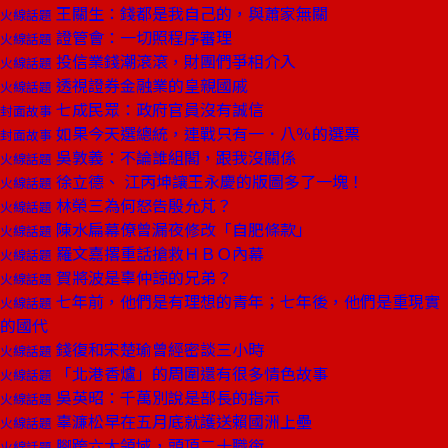
王關生：錢都是我自己的，與蕭家無關
火線話題
證管會：一切照程序審理
火線話題
投信業錢潮滾滾，財團們爭相介入
火線話題
透視證券金融業的皇親國戚
火線話題
七成民眾：政府官員沒有誠信
封面故事
如果今天選總統，連戰只有一．八％的選票
封面故事
吳敦義：不論誰組閣，跟我沒關係
火線話題
徐立德、 江丙坤讓王永慶的版圖多了一塊！
火線話題
林榮三為何怒告殷允芃？
火線話題
陳水扁幕僚曾漏夜修改「自肥條款」
火線話題
羅文嘉撂重話搶救ＨＢＯ內幕
火線話題
賀將波是辜仲諒的兄弟？
火線話題
七年前，他們是有理想的青年；七年後，他們是重現實
火線話題
的國代
錢復和宋楚瑜曾經密談三小時
火線話題
「北港香爐」的周圍還有很多情色故事
火線話題
吳英昭：千萬別說是部長的指示
火線話題
辜濂松早在五月底就護送賴國洲上壘
火線話題
腳跨六大領域，頭頂二十職銜
火線話題