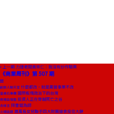
上一期
力捷老闆黃崇仁：我沒有炒作驗票
《商業周刊》第 507 期
什麼都改，就是黨營事業不改
創辦人聊天室
國際板塊政治下的台灣
皇甫石專欄
投資人正在穿越死亡之谷
商場自慢塾
拜曹錕為師
去梯言
蕭萬長女兒聯手四大財團搶食投信大餅
火線話題