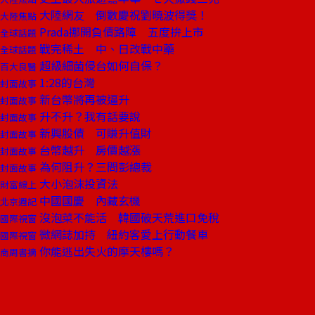
大陸網友 倒數慶祝劉曉波得獎！
大陸焦點
Prada挪開負債路障 五度拚上市
全球話題
戰完稀土 中、日改戰中藥
全球話題
超級細菌侵台如何自保？
百大良醫
1:28的台灣
封面故事
新台幣將再被逼升
封面故事
升不升？我有話要說
封面故事
新興股債 可賺升值財
封面故事
台幣越升 房價越漲
封面故事
為何阻升？三問彭總裁
封面故事
大小泡沫投資法
財富線上
中國國慶 內藏玄機
北京週記
沒泡菜不能活 韓國破天荒進口免稅
國際視窗
微網誌加持 紐約客愛上行動餐車
國際視窗
你能逃出失火的摩天樓嗎？
商周書摘