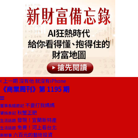
上一期
沒有他 就沒有iPhone
《商業周刊》第 1195 期
不要打我媽媽
董事長嬉遊記
秋蟹正肥
饕姊食記
發現！宜蘭新特產
生活話題
免費！河上看台北
生活話題
六百元的藝術投資
新鮮事