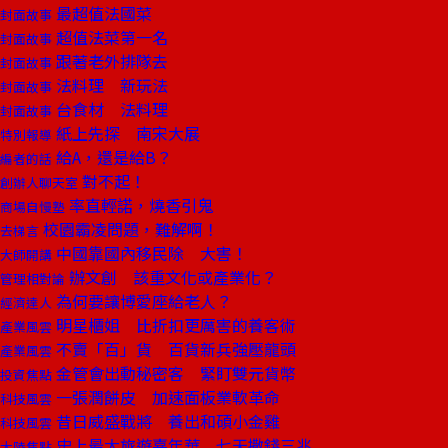
最超值法國菜
封面故事
超值法菜第一名
封面故事
跟著老外排隊去
封面故事
法料理 新玩法
封面故事
台食材 法料理
封面故事
紙上先探 南宋大展
特別報導
給A，還是給B？
編者的話
對不起！
創辦人聊天室
率直輕諾，燒香引鬼
商場自慢塾
校園霸凌問題，難解啊！
去梯言
中國靠國內移民除 大害！
大師開講
辦文創 該重文化或產業化？
管理相對論
為何要讓博愛座給老人？
經濟達人
明星櫃姐 比折扣更厲害的養客術
產業風雲
不賣「百」貨 百貨新兵強壓龍頭
產業風雲
金管會出動秘密客 緊盯雙元貨幣
投資焦點
一張潤餅皮 加速面板業軟革命
科技風雲
昔日威盛戰將 養出和碩小金雞
科技風雲
史上最大旅遊嘉年華 七天撒錢三兆
大陸焦點