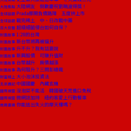
大陸網友 倒數慶祝劉曉波得獎！
大陸焦點
Prada挪開負債路障 五度拚上市
全球話題
戰完稀土 中、日改戰中藥
全球話題
超級細菌侵台如何自保？
百大良醫
1:28的台灣
封面故事
新台幣將再被逼升
封面故事
升不升？我有話要說
封面故事
新興股債 可賺升值財
封面故事
台幣越升 房價越漲
封面故事
為何阻升？三問彭總裁
封面故事
大小泡沫投資法
財富線上
中國國慶 內藏玄機
北京週記
沒泡菜不能活 韓國破天荒進口免稅
國際視窗
微網誌加持 紐約客愛上行動餐車
國際視窗
你能逃出失火的摩天樓嗎？
商周書摘