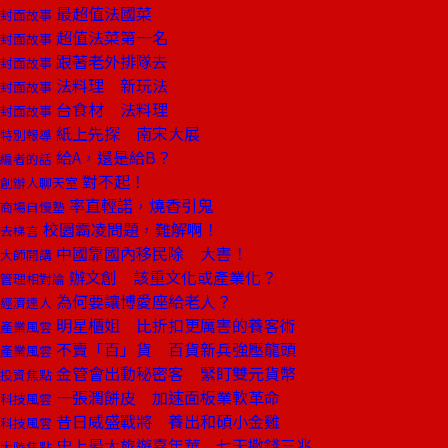
最超值法國菜
封面故事
超值法菜第一名
封面故事
跟著老外排隊去
封面故事
法料理 新玩法
封面故事
台食材 法料理
封面故事
紙上先探 南宋大展
特別報導
給A，還是給B？
編者的話
對不起！
創辦人聊天室
率直輕諾，燒香引鬼
商場自慢塾
校園霸凌問題，難解啊！
去梯言
中國靠國內移民除 大害！
大師開講
辦文創 該重文化或產業化？
管理相對論
為何要讓博愛座給老人？
經濟達人
明星櫃姐 比折扣更厲害的養客術
產業風雲
不賣「百」貨 百貨新兵強壓龍頭
產業風雲
金管會出動秘密客 緊盯雙元貨幣
投資焦點
一張潤餅皮 加速面板業軟革命
科技風雲
昔日威盛戰將 養出和碩小金雞
科技風雲
史上最大旅遊嘉年華 七天撒錢三兆
大陸焦點