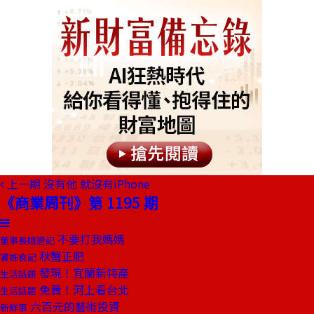
上一期
沒有他 就沒有iPhone
《商業周刊》第 1195 期
不要打我媽媽
董事長嬉遊記
秋蟹正肥
饕姊食記
發現！宜蘭新特產
生活話題
免費！河上看台北
生活話題
六百元的藝術投資
新鮮事