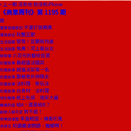
上一期
沒有他 就沒有iPhone
《商業周刊》第 1195 期
不要打我媽媽
董事長嬉遊記
秋蟹正肥
饕姊食記
發現！宜蘭新特產
生活話題
免費！河上看台北
生活話題
六百元的藝術投資
新鮮事
最超值法國菜
封面故事
超值法菜第一名
封面故事
跟著老外排隊去
封面故事
法料理 新玩法
封面故事
台食材 法料理
封面故事
紙上先探 南宋大展
特別報導
給A，還是給B？
編者的話
對不起！
創辦人聊天室
率直輕諾，燒香引鬼
商場自慢塾
校園霸凌問題，難解啊！
去梯言