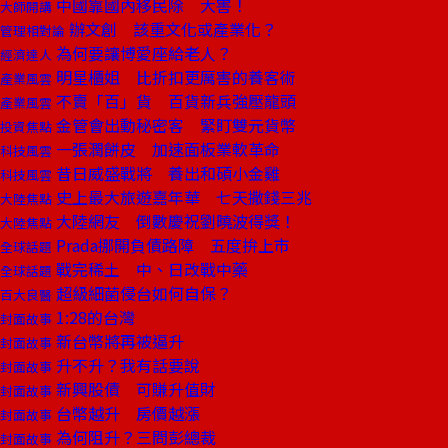
中國靠國內移民除 大害！
大師開講
辦文創 該重文化或產業化？
管理相對論
為何要讓博愛座給老人？
經濟達人
明星櫃姐 比折扣更厲害的養客術
產業風雲
不賣「百」貨 百貨新兵強壓龍頭
產業風雲
金管會出動秘密客 緊盯雙元貨幣
投資焦點
一張潤餅皮 加速面板業軟革命
科技風雲
昔日威盛戰將 養出和碩小金雞
科技風雲
史上最大旅遊嘉年華 七天撒錢三兆
大陸焦點
大陸網友 倒數慶祝劉曉波得獎！
大陸焦點
Prada挪開負債路障 五度拚上市
全球話題
戰完稀土 中、日改戰中藥
全球話題
超級細菌侵台如何自保？
百大良醫
1:28的台灣
封面故事
新台幣將再被逼升
封面故事
升不升？我有話要說
封面故事
新興股債 可賺升值財
封面故事
台幣越升 房價越漲
封面故事
為何阻升？三問彭總裁
封面故事