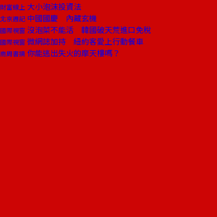
大小泡沫投資法
財富線上
中國國慶 內藏玄機
北京週記
沒泡菜不能活 韓國破天荒進口免稅
國際視窗
微網誌加持 紐約客愛上行動餐車
國際視窗
你能逃出失火的摩天樓嗎？
商周書摘