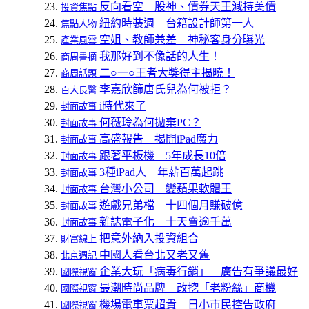
反向看空 股神、債券天王減持美債
投資焦點
紐約時裝週 台籍設計師第一人
焦點人物
空姐、教師兼差 神秘客身分曝光
產業風雲
我那好到不像話的人生！
商周書摘
二○一○王者大獎得主揭曉！
商周話題
李嘉欣篩唐氏兒為何被拒？
百大良醫
i時代來了
封面故事
何薇玲為何拋棄PC？
封面故事
高盛報告 揭開iPad魔力
封面故事
跟著平板機 5年成長10倍
封面故事
3種iPad人 年薪百萬起跳
封面故事
台灣小公司 變蘋果軟體王
封面故事
遊戲兄弟檔 十四個月賺破億
封面故事
雜誌電子化 十天賣逾千萬
封面故事
把意外納入投資組合
財富線上
中國人看台北又老又舊
北京週記
企業大玩「病毒行銷」 廣告有爭議最好
國際視窗
最潮時尚品牌 改挖「老粉絲」商機
國際視窗
機場電車票超貴 日小市民控告政府
國際視窗