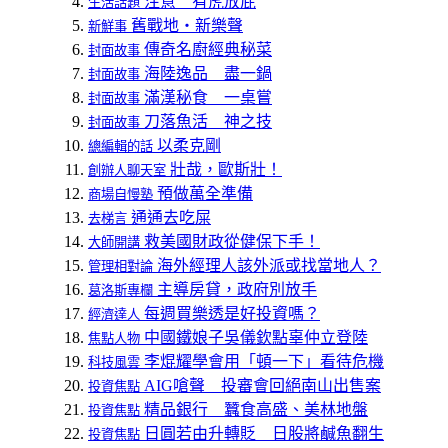
注意 有虎放屁
生活話題
舊戰地‧新樂聲
新鮮事
傳奇名廚經典秘菜
封面故事
海陸逸品 盡一鍋
封面故事
滿漢秘食 一桌嘗
封面故事
刀落魚活 神之技
封面故事
以柔克剛
總編輯的話
壯哉，歐斯壯！
創辦人聊天室
預做萬全準備
商場自慢塾
通通去吃屎
去梯言
救美國財政從健保下手！
大師開講
海外經理人該外派或找當地人？
管理相對論
主導房貸，政府別放手
葛洛斯專欄
每週買樂透是好投資嗎？
經濟達人
中國鐵娘子吳儀欽點辜仲立登陸
焦點人物
李焜耀學會用「頓一下」看待危機
科技風雲
AIG嗆聲 投審會回絕南山出售案
投資焦點
精品銀行 蠶食高盛、美林地盤
投資焦點
日圓若由升轉貶 日股將鹹魚翻生
投資焦點