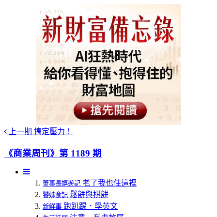
上一期
搞定壓力！
《商業周刊》第 1189 期
老了我也住這裡
董事長嬉遊記
鬆餅與棋餅
饕姊食記
跑趴踢．學英文
新鮮事