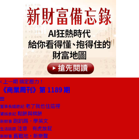
上一期
搞定壓力！
《商業周刊》第 1189 期
老了我也住這裡
董事長嬉遊記
鬆餅與棋餅
饕姊食記
跑趴踢．學英文
新鮮事
注意 有虎放屁
生活話題
舊戰地‧新樂聲
新鮮事