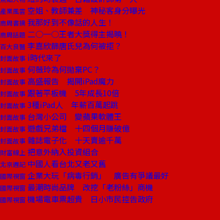
空姐、教師兼差 神秘客身分曝光
產業風雲
我那好到不像話的人生！
商周書摘
二○一○王者大獎得主揭曉！
商周話題
李嘉欣篩唐氏兒為何被拒？
百大良醫
i時代來了
封面故事
何薇玲為何拋棄PC？
封面故事
高盛報告 揭開iPad魔力
封面故事
跟著平板機 5年成長10倍
封面故事
3種iPad人 年薪百萬起跳
封面故事
台灣小公司 變蘋果軟體王
封面故事
遊戲兄弟檔 十四個月賺破億
封面故事
雜誌電子化 十天賣逾千萬
封面故事
把意外納入投資組合
財富線上
中國人看台北又老又舊
北京週記
企業大玩「病毒行銷」 廣告有爭議最好
國際視窗
最潮時尚品牌 改挖「老粉絲」商機
國際視窗
機場電車票超貴 日小市民控告政府
國際視窗