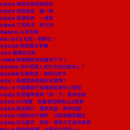
傳奇名廚經典秘菜
封面故事
海陸逸品 盡一鍋
封面故事
滿漢秘食 一桌嘗
封面故事
刀落魚活 神之技
封面故事
以柔克剛
總編輯的話
壯哉，歐斯壯！
創辦人聊天室
預做萬全準備
商場自慢塾
通通去吃屎
去梯言
救美國財政從健保下手！
大師開講
海外經理人該外派或找當地人？
管理相對論
主導房貸，政府別放手
葛洛斯專欄
每週買樂透是好投資嗎？
經濟達人
中國鐵娘子吳儀欽點辜仲立登陸
焦點人物
李焜耀學會用「頓一下」看待危機
科技風雲
AIG嗆聲 投審會回絕南山出售案
投資焦點
精品銀行 蠶食高盛、美林地盤
投資焦點
日圓若由升轉貶 日股將鹹魚翻生
投資焦點
反向看空 股神、債券天王減持美債
投資焦點
紐約時裝週 台籍設計師第一人
焦點人物