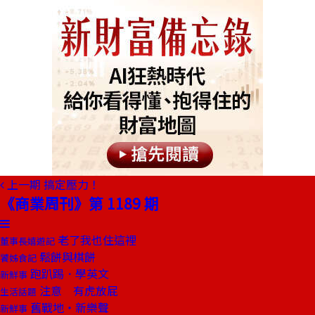
上一期
搞定壓力！
《商業周刊》第 1189 期
老了我也住這裡
董事長嬉遊記
鬆餅與棋餅
饕姊食記
跑趴踢．學英文
新鮮事
注意 有虎放屁
生活話題
舊戰地‧新樂聲
新鮮事