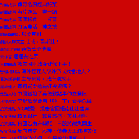
傳奇名廚經典秘菜
封面故事
海陸逸品 盡一鍋
封面故事
滿漢秘食 一桌嘗
封面故事
刀落魚活 神之技
封面故事
以柔克剛
總編輯的話
壯哉，歐斯壯！
創辦人聊天室
預做萬全準備
商場自慢塾
通通去吃屎
去梯言
救美國財政從健保下手！
大師開講
海外經理人該外派或找當地人？
管理相對論
主導房貸，政府別放手
葛洛斯專欄
每週買樂透是好投資嗎？
經濟達人
中國鐵娘子吳儀欽點辜仲立登陸
焦點人物
李焜耀學會用「頓一下」看待危機
科技風雲
AIG嗆聲 投審會回絕南山出售案
投資焦點
精品銀行 蠶食高盛、美林地盤
投資焦點
日圓若由升轉貶 日股將鹹魚翻生
投資焦點
反向看空 股神、債券天王減持美債
投資焦點
紐約時裝週 台籍設計師第一人
焦點人物