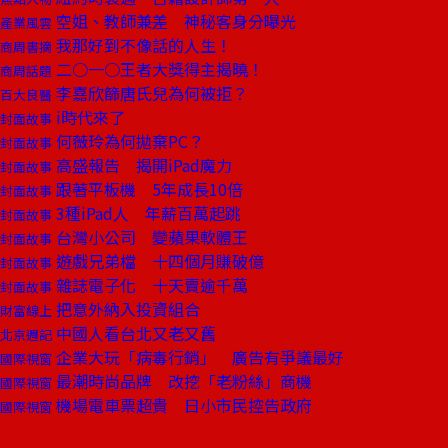
空姐、教師兼差 神秘客身分曝光
產業風雲
我那好到不像話的人生！
商周書摘
二○一○王者大獎得主揭曉！
商周話題
李嘉欣篩唐氏兒為何被拒？
百大良醫
i時代來了
封面故事
何薇玲為何拋棄PC？
封面故事
高盛報告 揭開iPad魔力
封面故事
跟著平板機 5年成長10倍
封面故事
3種iPad人 年薪百萬起跳
封面故事
台灣小公司 變蘋果軟體王
封面故事
遊戲兄弟檔 十四個月賺破億
封面故事
雜誌電子化 十天賣逾千萬
封面故事
把意外納入投資組合
財富線上
中國人看台北又老又舊
北京週記
企業大玩「病毒行銷」 廣告有爭議最好
國際視窗
最潮時尚品牌 改挖「老粉絲」商機
國際視窗
機場電車票超貴 日小市民控告政府
國際視窗