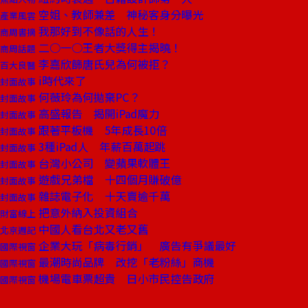
空姐、教師兼差 神秘客身分曝光
產業風雲
我那好到不像話的人生！
商周書摘
二○一○王者大獎得主揭曉！
商周話題
李嘉欣篩唐氏兒為何被拒？
百大良醫
i時代來了
封面故事
何薇玲為何拋棄PC？
封面故事
高盛報告 揭開iPad魔力
封面故事
跟著平板機 5年成長10倍
封面故事
3種iPad人 年薪百萬起跳
封面故事
台灣小公司 變蘋果軟體王
封面故事
遊戲兄弟檔 十四個月賺破億
封面故事
雜誌電子化 十天賣逾千萬
封面故事
把意外納入投資組合
財富線上
中國人看台北又老又舊
北京週記
企業大玩「病毒行銷」 廣告有爭議最好
國際視窗
最潮時尚品牌 改挖「老粉絲」商機
國際視窗
機場電車票超貴 日小市民控告政府
國際視窗