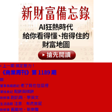
上一期
搞定壓力！
《商業周刊》第 1189 期
老了我也住這裡
董事長嬉遊記
鬆餅與棋餅
饕姊食記
跑趴踢．學英文
新鮮事
注意 有虎放屁
生活話題
舊戰地‧新樂聲
新鮮事