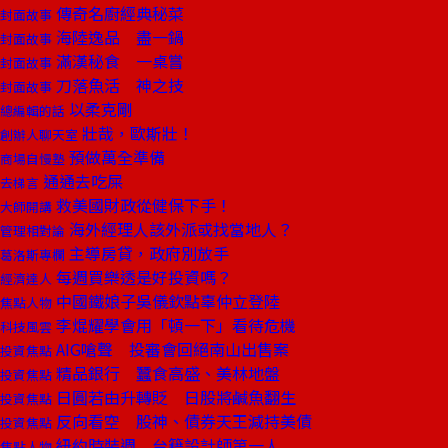
傳奇名廚經典秘菜
封面故事
海陸逸品 盡一鍋
封面故事
滿漢秘食 一桌嘗
封面故事
刀落魚活 神之技
封面故事
以柔克剛
總編輯的話
壯哉，歐斯壯！
創辦人聊天室
預做萬全準備
商場自慢塾
通通去吃屎
去梯言
救美國財政從健保下手！
大師開講
海外經理人該外派或找當地人？
管理相對論
主導房貸，政府別放手
葛洛斯專欄
每週買樂透是好投資嗎？
經濟達人
中國鐵娘子吳儀欽點辜仲立登陸
焦點人物
李焜耀學會用「頓一下」看待危機
科技風雲
AIG嗆聲 投審會回絕南山出售案
投資焦點
精品銀行 蠶食高盛、美林地盤
投資焦點
日圓若由升轉貶 日股將鹹魚翻生
投資焦點
反向看空 股神、債券天王減持美債
投資焦點
紐約時裝週 台籍設計師第一人
焦點人物