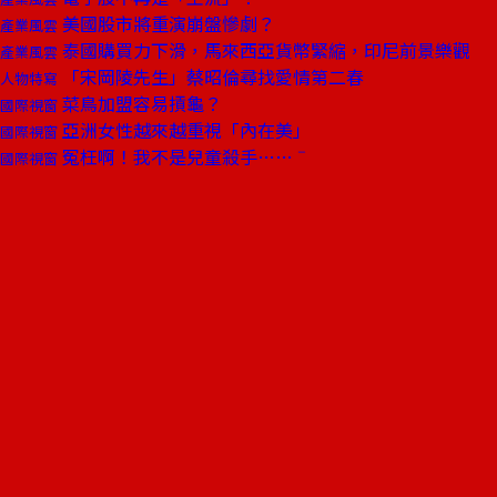
美國股市將重演崩盤慘劇？
產業風雲
泰國購買力下滑，馬來西亞貨幣緊縮，印尼前景樂觀
產業風雲
「宋岡陵先生」蔡昭倫尋找愛情第二春
人物特寫
菜鳥加盟容易摃龜？
國際視窗
亞洲女性越來越重視「內在美」
國際視窗
冤枉啊！我不是兒童殺手……ˉ
國際視窗