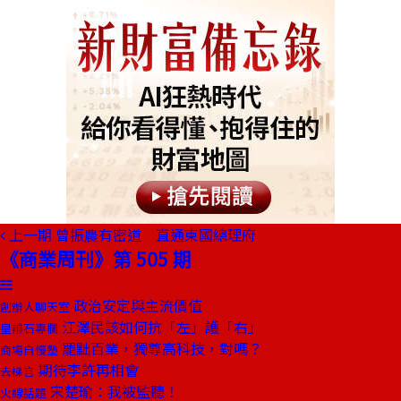
上一期
曾振農有密道 直通柬國總理府
《商業周刊》第 505 期
政治安定與主流價值
創辦人聊天室
江澤民該如何抗「左」護「右」
皇甫石專欄
罷黜百業，獨尊高科技，對嗎？
商場自慢塾
期待李許再相會
去梯言
宋楚瑜：我被監聽！
火線話題