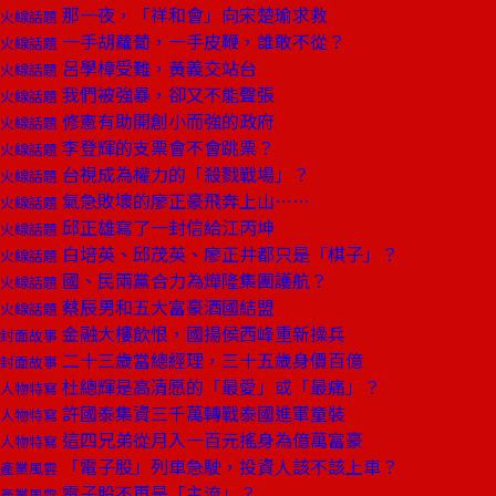
那一夜，「祥和會」向宋楚瑜求救
火線話題
一手胡蘿蔔，一手皮鞭，誰敢不從？
火線話題
呂學樟受難，黃義交站台
火線話題
我們被強暴，卻又不能聲張
火線話題
修憲有助開創小而強的政府
火線話題
李登輝的支票會不會跳票？
火線話題
台視成為權力的「殺戮戰場」？
火線話題
氣急敗壞的廖正豪飛奔上山……
火線話題
邱正雄寫了一封信給江丙坤
火線話題
白培英、邱茂英、廖正井都只是「棋子」？
火線話題
國、民兩黨合力為燁隆集團護航？
火線話題
蔡辰男和五大富豪酒國結盟
火線話題
金融大樓飲恨，國揚侯西峰重新操兵
封面故事
二十三歲當總經理，三十五歲身價百億
封面故事
杜總輝是高清愿的「最愛」或「最痛」？
人物特寫
許國泰集資三千萬轉戰泰國進軍童裝
人物特寫
這四兄弟從月入一百元搖身為億萬富豪
人物特寫
「電子股」列車急駛，投資人該不該上車？
產業風雲
電子股不再是「主流」？
產業風雲