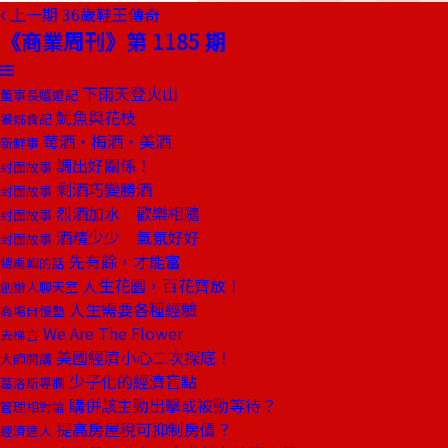
上一期
36歲鞋王傳奇
《商業周刊》第 1185 期
下雨天登火山
董事長嬉遊記
魷魚與花枝
饕姊食記
莓酒‧梅酒‧美酒
新鮮事
調出好關係！
封面故事
剩酒巧變勝酒
封面故事
烈酒加水 歡樂相隨
封面故事
酒精少少 氣氛好好
封面故事
先有餘，才能富
總編輯的話
人生花園，百花齊放！
創辦人聊天室
人生需要各種經驗
商場自慢塾
We Are The Flower
去梯言
美國經濟小心二次探底！
大師開講
少子化的經濟盲點
葛洛斯專欄
購併該主動出擊或被動等待？
管理相對論
提高房屋稅可抑制房價？
經濟達人