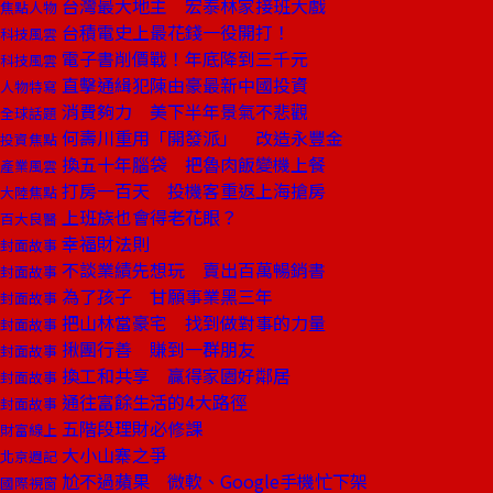
台灣最大地主 宏泰林家接班大戲
焦點人物
台積電史上最花錢一役開打！
科技風雲
電子書削價戰！年底降到三千元
科技風雲
直擊通緝犯陳由豪最新中國投資
人物特寫
消費夠力 美下半年景氣不悲觀
全球話題
何壽川重用「開發派」 改造永豐金
投資焦點
換五十年腦袋 把魯肉飯變機上餐
產業風雲
打房一百天 投機客重返上海搶房
大陸焦點
上班族也會得老花眼？
百大良醫
幸福財法則
封面故事
不談業績先想玩 賣出百萬暢銷書
封面故事
為了孩子 甘願事業黑三年
封面故事
把山林當豪宅 找到做對事的力量
封面故事
揪團行善 賺到一群朋友
封面故事
換工和共享 贏得家園好鄰居
封面故事
通往富餘生活的4大路徑
封面故事
五階段理財必修課
財富線上
大小山寨之爭
北京週記
尬不過蘋果 微軟、Google手機忙下架
國際視窗