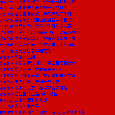
台灣最大地主 宏泰林家接班大戲
焦點人物
台積電史上最花錢一役開打！
科技風雲
電子書削價戰！年底降到三千元
科技風雲
直擊通緝犯陳由豪最新中國投資
人物特寫
消費夠力 美下半年景氣不悲觀
全球話題
何壽川重用「開發派」 改造永豐金
投資焦點
換五十年腦袋 把魯肉飯變機上餐
產業風雲
打房一百天 投機客重返上海搶房
大陸焦點
上班族也會得老花眼？
百大良醫
幸福財法則
封面故事
不談業績先想玩 賣出百萬暢銷書
封面故事
為了孩子 甘願事業黑三年
封面故事
把山林當豪宅 找到做對事的力量
封面故事
揪團行善 賺到一群朋友
封面故事
換工和共享 贏得家園好鄰居
封面故事
通往富餘生活的4大路徑
封面故事
五階段理財必修課
財富線上
大小山寨之爭
北京週記
尬不過蘋果 微軟、Google手機忙下架
國際視窗