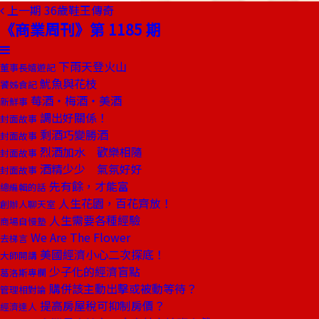
上一期
36歲鞋王傳奇
《商業周刊》第 1185 期
下雨天登火山
董事長嬉遊記
魷魚與花枝
饕姊食記
莓酒‧梅酒‧美酒
新鮮事
調出好關係！
封面故事
剩酒巧變勝酒
封面故事
烈酒加水 歡樂相隨
封面故事
酒精少少 氣氛好好
封面故事
先有餘，才能富
總編輯的話
人生花園，百花齊放！
創辦人聊天室
人生需要各種經驗
商場自慢塾
We Are The Flower
去梯言
美國經濟小心二次探底！
大師開講
少子化的經濟盲點
葛洛斯專欄
購併該主動出擊或被動等待？
管理相對論
提高房屋稅可抑制房價？
經濟達人