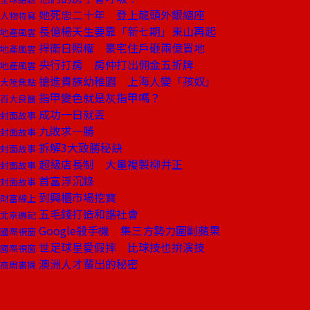
她死忠二十年 登上龍頭外銀總座
人物特寫
長億楊天生要靠「新七期」東山再起
地產風雲
捍衛日照權 豪宅住戶砸兩億買地
地產風雲
央行打房 房仲打出佣金五折牌
地產風雲
搶進貴族幼稚園 上海人變「孩奴」
大陸焦點
指甲變色就是灰指甲嗎？
百大良醫
成功一日就丟
封面故事
九敗求一勝
封面故事
拆解3大致勝秘訣
封面故事
超級店長制 大量複製柳井正
封面故事
首富浮沉錄
封面故事
到興櫃市場挖寶
財富線上
五毛錢打造和諧社會
北京週記
Google殺手機 集三方勢力圍剿蘋果
國際視窗
世足球星愛假摔 比球技也拚演技
國際視窗
澳洲人才輩出的秘密
商周書摘