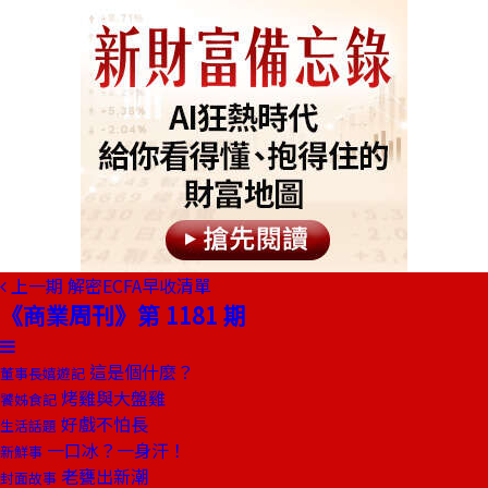
上一期
解密ECFA早收清單
《商業周刊》第 1181 期
這是個什麼？
董事長嬉遊記
烤雞與大盤雞
饕姊食記
好戲不怕長
生活話題
一口冰？一身汗！
新鮮事
老甕出新潮
封面故事