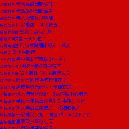
老陶甕釀出新滋味
封面故事
老鐵鍋熬出新油香
封面故事
老茶廠變身潮空間
封面故事
四家老店 世代傳香
封面故事
懸賞百萬找批評
總編輯的話
一步到位！
創辦人聊天室
用特徵與細節認人、識人
商場自慢塾
防火先防風
去梯言
學中國趁早戳破泡沫吧！
大師開講
借錢消費好日子沒了
葛洛斯專欄
買品牌比自創品牌速成？
管理相對論
國外買國貨為何較便宜？
經濟達人
盧彥勳職業網球十年孤寂路
焦點人物
深入淘寶網總部 3大作戰中心曝光
科技風雲
華碩一年換三家會計師事務所內幕
科技風雲
拚太陽能產業整合 茂迪賭很大
科技風雲
一家神秘公司 讓新iPhone出不了貨
科技風雲
直擊歐洲零碳社區
全球話題
他們的房子會呼吸！
全球話題