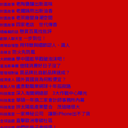
老陶甕釀出新滋味
封面故事
老鐵鍋熬出新油香
封面故事
老茶廠變身潮空間
封面故事
四家老店 世代傳香
封面故事
懸賞百萬找批評
總編輯的話
一步到位！
創辦人聊天室
用特徵與細節認人、識人
商場自慢塾
防火先防風
去梯言
學中國趁早戳破泡沫吧！
大師開講
借錢消費好日子沒了
葛洛斯專欄
買品牌比自創品牌速成？
管理相對論
國外買國貨為何較便宜？
經濟達人
盧彥勳職業網球十年孤寂路
焦點人物
深入淘寶網總部 3大作戰中心曝光
科技風雲
華碩一年換三家會計師事務所內幕
科技風雲
拚太陽能產業整合 茂迪賭很大
科技風雲
一家神秘公司 讓新iPhone出不了貨
科技風雲
直擊歐洲零碳社區
全球話題
他們的房子會呼吸！
全球話題