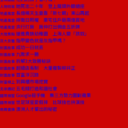
她死忠二十年 登上龍頭外銀總座
人物特寫
長億楊天生要靠「新七期」東山再起
地產風雲
捍衛日照權 豪宅住戶砸兩億買地
地產風雲
央行打房 房仲打出佣金五折牌
地產風雲
搶進貴族幼稚園 上海人變「孩奴」
大陸焦點
指甲變色就是灰指甲嗎？
百大良醫
成功一日就丟
封面故事
九敗求一勝
封面故事
拆解3大致勝秘訣
封面故事
超級店長制 大量複製柳井正
封面故事
首富浮沉錄
封面故事
到興櫃市場挖寶
財富線上
五毛錢打造和諧社會
北京週記
Google殺手機 集三方勢力圍剿蘋果
國際視窗
世足球星愛假摔 比球技也拚演技
國際視窗
澳洲人才輩出的秘密
商周書摘