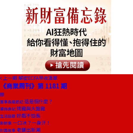
上一期
解密ECFA早收清單
《商業周刊》第 1181 期
這是個什麼？
董事長嬉遊記
烤雞與大盤雞
饕姊食記
好戲不怕長
生活話題
一口冰？一身汗！
新鮮事
老甕出新潮
封面故事