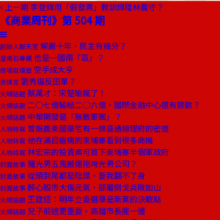
上一期
李登輝用「假發票」教訓燁隆林義守？
《商業周刊》第 504 期
解嚴十年，民主有幾分？
創辦人聊天室
也是一國兩「區」？
皇甫石專欄
空手成大亨
商場自慢塾
劉秀逼反田單？
去梯言
蔡萬才：宋楚瑜瘋了！
火線話題
二○七億輸給二○六億，國際金融中心還有變數？
火線話題
中華開發是「無敵軍團」？
火線話題
曾振農柬國豪宅有一條直通總理府的密道
人物特寫
他在滿目瘡痍的柬埔寨看到很多商機
人物特寫
林宏宗的投資案可買下柬埔寨半個軍政府
人物特寫
羅光男五鬼搬運拖垮光男公司？
封面故事
從頭到尾都是陰謀，要我翻不了身
封面故事
醉心股市大傷元氣，部屬倒戈兵敗如山
封面故事
王建煊：明年立委選舉是新黨的決戰點
火線話題
兒子前途更重要，高雄市長擺一邊
火線話題