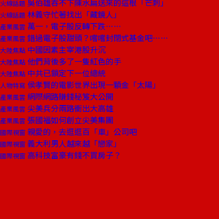
吳伯雄吞不下陳水扁送來的這根「芒刺」
火線話題
林義守忙著找出「藏鏡人」
火線話題
萬一，電子股反轉下跌……
產業風雲
錯過電子股甜頭？嚐嚐封閉式基金吧……
產業風雲
中國因素主宰港股升沉
大陸焦點
他們背後多了一隻紅色的手
大陸焦點
中共已鎖定下一位總統
大陸焦點
侯孝賢的電影世界出現一顆金「太陽」
人物特寫
網際網路賺錢秘笈大公開
產業風雲
尖美兵分兩路衝出大高雄
產業風雲
張國福如何創立尖美集團
產業風雲
親愛的，去逛逛百「車」公司吧
國際視窗
義大利男人越來越「戀家」
國際視窗
高科技富豪有錢不買房子？
國際視窗