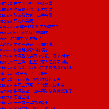
古早味小吃 輕鬆品嘗
封面故事
老街風味菜 無力勿試
封面故事
險坡藏美食 高手專屬
封面故事
只剩八美元
編者的話
郭台銘遇到了什麼事？
創辦人聊天室
台灣的超完美團隊
商場自慢塾
貓鼠同穴怎麼解？
去梯言
中國不會是下一個希臘
大師開講
遠距離戀愛不好嗎？
經濟達人
高興昌找侯西峰求援 阻京城購併
焦點新聞
三堂課 滙豐銀奪大陸百家據點
投資焦點
郭台銘：高薪代工業是破壞式創新
封面故事
4道令牌 催化加薪
封面故事
一石三鳥 零組件廠銼著等
封面故事
中國工資漲 全球景氣被綁架
封面故事
復興航空 從集團賠錢貨變金雞母
產業風雲
王者聖經
封面故事
一天賣一屋的地產王
封面故事
練習閉嘴 客戶更會點頭
封面故事