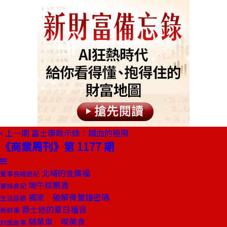
上一期
富士康啟示錄：鐵血的極限
《商業周刊》第 1177 期
北埔的金廣福
董事長嬉遊記
端午粽飄香
饕姊食記
獨家 破解骨董鐘密碼
生活話題
爵士迷的夏日福音
新鮮事
騎單車 喫美食
封面故事