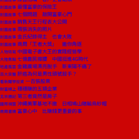
最懂富豪的保險王
封面故事
七個問題 敲開富豪心門
封面故事
銷售天王行程表大公開
封面故事
兩張消失的照片
封面故事
金氏紀錄得主 也會大敗
封面故事
商周「王者大獎」 邀你角逐
封面故事
中國電子書大王的實踐經營學
人物特寫
七億農民撐腰 中國挺進4G時代
大陸焦點
金雞廣場漂亮脫手 新東陽不痛了
地產風雲
肝癌為何是男性頭號殺手？
百大良醫
一百張股票
看新聞學投資
穩穩賺的五類企業
財富線上
第三者竟然是房子
北京週記
沖繩美軍基地不撤 日相鳩山賭輸烏紗帽
國際視窗
富豪心中 比賺錢更重要的事
商周書摘