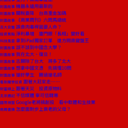
機器永遠用最新的
封面故事
關稅要降 台商重金加碼
封面故事
《商業周刊》六問馬總統
封面故事
誤食肉毒桿菌要人命？
百大良醫
淨利暴增 廈門銀「長相」變好看
投資焦點
拿到iPad獨家訂單 達方問鼎鍵盤王
科技風雲
該不該到中國念大學？
封面故事
我在北大、復旦！
封面故事
志願除了台大 將多了北大
封面故事
想拿中國文憑 先搞懂10問
封面故事
搶好學生 勝過搶名師
封面故事
跟著大莊家走……
看新聞學投資
跟著天災 投資原物料
財富線上
不信媒體 寧可信韓寒
北京週記
Google老將搞創投 看中軟體和生技業
國際視窗
怎麼面對步上衰老的父母？
商周書摘