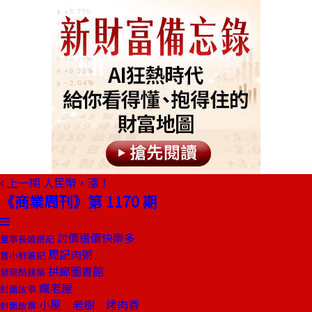
上一期
人民幣，漲！
《商業周刊》第 1170 期
討價還價快樂多
董事長嬉遊記
周記肉粥
嘗小鮮筆記
拱廊圖書館
發現酷建築
瘋老屋
封面故事
小屋 老樹 烤肉香
封面故事