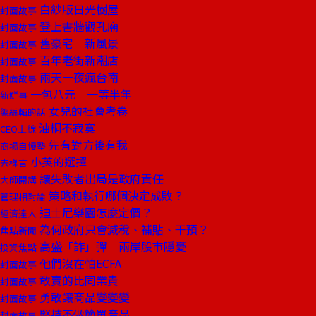
白紗版日光樹屋
封面故事
登上書牆觀孔廟
封面故事
舊豪宅 新風景
封面故事
百年老街新潮店
封面故事
兩天一夜瘋台南
封面故事
一包八元 一等半年
新鮮事
女兒的社會考卷
總編輯的話
油桐不寂寞
CEO上線
先有對方後有我
商場自慢塾
小英的選擇
去梯言
讓失敗者出局是政府責任
大師開講
策略和執行哪個決定成敗？
管理相對論
迪士尼樂園怎麼定價？
經濟達人
為何政府只會減稅、補貼、干預？
焦點新聞
高盛「詐」彈 兩岸股市隱憂
投資焦點
他們沒在怕ECFA
封面故事
敢賣的比同業貴
封面故事
勇敢讓商品變變變
封面故事
堅持不做簡單產品
封面故事