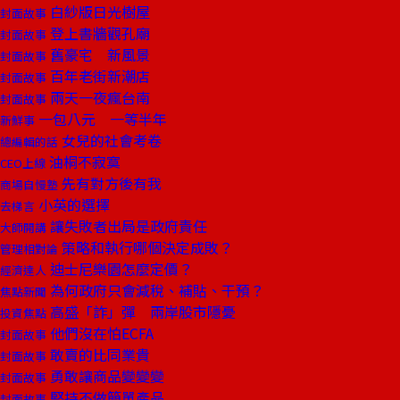
白紗版日光樹屋
封面故事
登上書牆觀孔廟
封面故事
舊豪宅 新風景
封面故事
百年老街新潮店
封面故事
兩天一夜瘋台南
封面故事
一包八元 一等半年
新鮮事
女兒的社會考卷
總編輯的話
油桐不寂寞
CEO上線
先有對方後有我
商場自慢塾
小英的選擇
去梯言
讓失敗者出局是政府責任
大師開講
策略和執行哪個決定成敗？
管理相對論
迪士尼樂園怎麼定價？
經濟達人
為何政府只會減稅、補貼、干預？
焦點新聞
高盛「詐」彈 兩岸股市隱憂
投資焦點
他們沒在怕ECFA
封面故事
敢賣的比同業貴
封面故事
勇敢讓商品變變變
封面故事
堅持不做簡單產品
封面故事