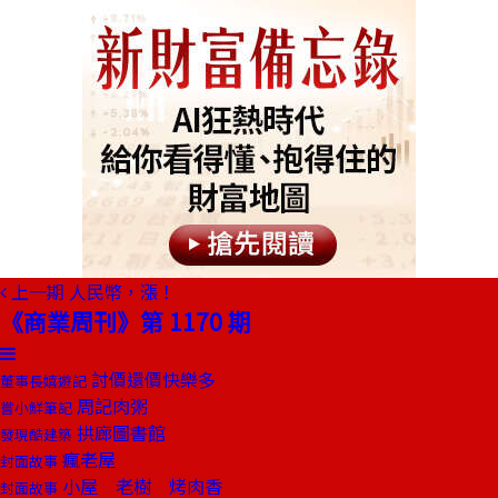
上一期
人民幣，漲！
《商業周刊》第 1170 期
討價還價快樂多
董事長嬉遊記
周記肉粥
嘗小鮮筆記
拱廊圖書館
發現酷建築
瘋老屋
封面故事
小屋 老樹 烤肉香
封面故事