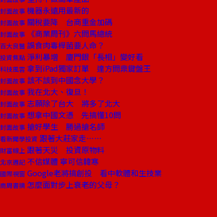
機器永遠用最新的
封面故事
關稅要降 台商重金加碼
封面故事
《商業周刊》六問馬總統
封面故事
誤食肉毒桿菌要人命？
百大良醫
淨利暴增 廈門銀「長相」變好看
投資焦點
拿到iPad獨家訂單 達方問鼎鍵盤王
科技風雲
該不該到中國念大學？
封面故事
我在北大、復旦！
封面故事
志願除了台大 將多了北大
封面故事
想拿中國文憑 先搞懂10問
封面故事
搶好學生 勝過搶名師
封面故事
跟著大莊家走……
看新聞學投資
跟著天災 投資原物料
財富線上
不信媒體 寧可信韓寒
北京週記
Google老將搞創投 看中軟體和生技業
國際視窗
怎麼面對步上衰老的父母？
商周書摘