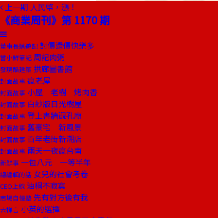
上一期
人民幣，漲！
《商業周刊》第 1170 期
討價還價快樂多
董事長嬉遊記
周記肉粥
嘗小鮮筆記
拱廊圖書館
發現酷建築
瘋老屋
封面故事
小屋 老樹 烤肉香
封面故事
白紗版日光樹屋
封面故事
登上書牆觀孔廟
封面故事
舊豪宅 新風景
封面故事
百年老街新潮店
封面故事
兩天一夜瘋台南
封面故事
一包八元 一等半年
新鮮事
女兒的社會考卷
總編輯的話
油桐不寂寞
CEO上線
先有對方後有我
商場自慢塾
小英的選擇
去梯言