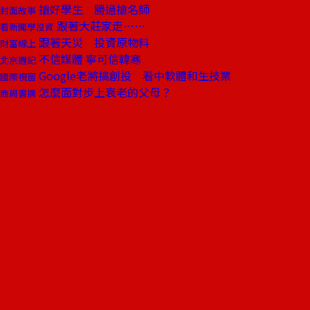
搶好學生 勝過搶名師
封面故事
跟著大莊家走……
看新聞學投資
跟著天災 投資原物料
財富線上
不信媒體 寧可信韓寒
北京週記
Google老將搞創投 看中軟體和生技業
國際視窗
怎麼面對步上衰老的父母？
商周書摘