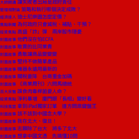
讓失敗者出局是政府責任
大師開講
策略和執行哪個決定成敗？
管理相對論
迪士尼樂園怎麼定價？
經濟達人
為何政府只會減稅、補貼、干預？
焦點新聞
高盛「詐」彈 兩岸股市隱憂
投資焦點
他們沒在怕ECFA
封面故事
敢賣的比同業貴
封面故事
勇敢讓商品變變變
封面故事
堅持不做簡單產品
封面故事
機器永遠用最新的
封面故事
關稅要降 台商重金加碼
封面故事
《商業周刊》六問馬總統
封面故事
誤食肉毒桿菌要人命？
百大良醫
淨利暴增 廈門銀「長相」變好看
投資焦點
拿到iPad獨家訂單 達方問鼎鍵盤王
科技風雲
該不該到中國念大學？
封面故事
我在北大、復旦！
封面故事
志願除了台大 將多了北大
封面故事
想拿中國文憑 先搞懂10問
封面故事