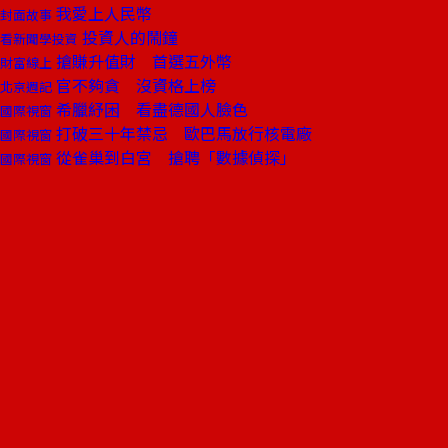
我愛上人民幣
封面故事
投資人的鬧鐘
看新聞學投資
搶賺升值財 首選五外幣
財富線上
官不夠貪 沒資格上榜
北京週記
希臘紓困 看盡德國人臉色
國際視窗
打破三十年禁忌 歐巴馬放行核電廠
國際視窗
從雀巢到白宮 搶聘「數據偵探」
國際視窗