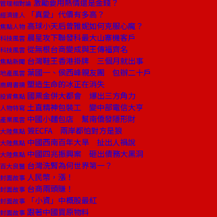
激勵要用熱情還是金錢？
管理相對論
「真愛」代價有多高？
經濟達人
高球小天后曾雅妮如何克服心魔？
焦點人物
晨星攻下聯發科最大山寨機客戶
科技風雲
從無根台商變成與王傳福齊名
科技風雲
台灣鞋王香港掛牌 三個月就出事
焦點新聞
葉國一、侯西峰親友團 包辦二十戶
地產風雲
塑造生命的冰正在消失
商周書摘
國票金併大都會 爆出三方角力
投資焦點
土直精神包裝工 變中部電信大亨
人物特寫
中國小麵包店 幫南僑發隱形財
產業風雲
簽ECFA 兩岸都怕對方是狼
大陸焦點
中國西南百年大旱 扯出人禍說
大陸焦點
中國四兆振興案 砸出債務大黑洞
大陸焦點
台灣洗腎為何世界第一？
百大良醫
人民幣，漲！
封面故事
台商兩頭賺！
封面故事
「小資」中概股最紅
封面故事
跟著中國買原物料
封面故事