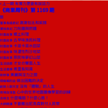
上一期
有實力更要有說話力
《商業周刊》第 1169 期
謝謝包比和茱娣
董事長嬉遊記
刀削麵與燃麵
饕姊食記
鄉土料理
封面故事
古早味漁民料理
封面故事
卡滋卡滋水田菜
封面故事
味濃性烈沙地菜
封面故事
原民味夢幻山菜
封面故事
才女の雙面人生
生活話題
煮蛋長知識
生活書摘
美麗與沒力之間
新鮮事
做出困難的決定
總編輯的話
沒有「體驗」的人生
創辦人聊天室
心中的世界地圖――圖像學習的訓練
商場自慢塾
什麼嘴臉？什麼心態！
去梯言
不要搬出尼克森對付人民幣
大師開講