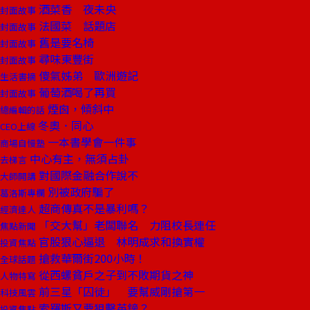
酒菜香 夜未央
封面故事
法國菜 話題店
封面故事
舊是要名椅
封面故事
尋味東豐街
封面故事
傻氣姊弟 歐洲遊記
生活書摘
葡萄酒喝了再買
封面故事
煙囪，傾斜中
總編輯的話
冬奧．同心
CEO上線
一本書學會一件事
商場自慢塾
中心有主，無須占卦
去梯言
對國際金融合作說不
大師開講
別被政府騙了
葛洛斯專欄
超商傳真不是暴利嗎？
經濟達人
「交大幫」老闆聯名 力阻校長連任
焦點新聞
官股狠心逼退 林明成求和換實權
投資焦點
搶救華爾街200小時！
全球話題
從西螺貧戶之子到不敗期貨之神
人物特寫
前三星「囚徒」 要幫威剛搶第一
科技風雲
索羅斯又要狙擊英鎊？
投資焦點