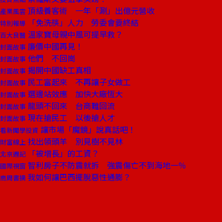
頂級養客術 一年「涮」出億元營收
產業風雲
「免洗筷」人力 勞委會要終結
特別報導
溫家寶母親中風可提早救？
百大良醫
廉價中國再見！
封面故事
他們 不回崗
封面故事
揭開中國缺工真相
封面故事
民工富起來 不再讓子女做工
封面故事
選邊站效應 加快大廠恆大
封面故事
龍頭不回來 台商難回流
封面故事
現在搶民工 以後搶人才
封面故事
讓市場「魔鏡」說真話吧！
看新聞學投資
找出領頭羊 別見樹不見林
財富線上
「被增長」的工資？
北京週記
智利房子不防震就拆 強震傷亡不到海地一％
國際視窗
我如何讓巴西擺脫惡性通膨？
商周書摘