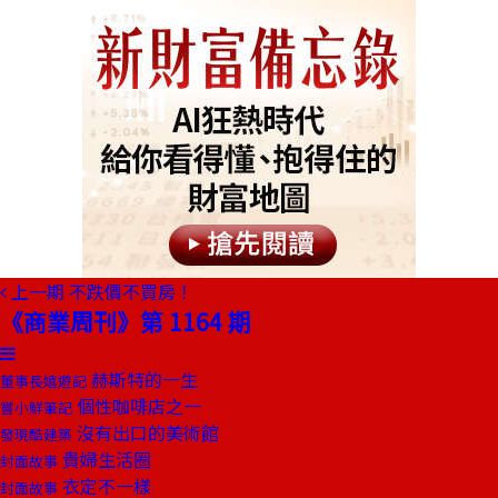
上一期
不跌價不買房！
《商業周刊》第 1164 期
赫斯特的一生
董事長嬉遊記
個性咖啡店之一
嘗小鮮筆記
沒有出口的美術館
發現酷建築
貴婦生活圈
封面故事
衣定不一樣
封面故事