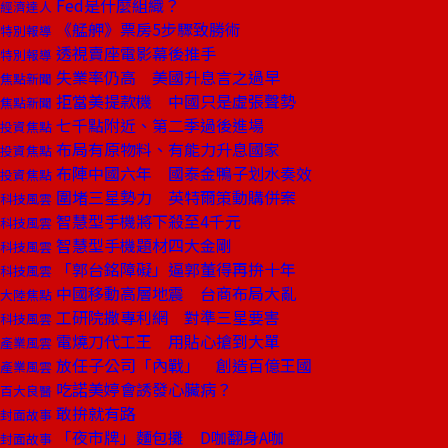
Fed是什麼組織？
經濟達人
《艋舺》票房5步驟致勝術
特別報導
透視賣座電影幕後推手
特別報導
失業率仍高 美國升息言之過早
焦點新聞
拒當美提款機 中國只是虛張聲勢
焦點新聞
七千點附近、第二季過後進場
投資焦點
布局有原物料、有能力升息國家
投資焦點
布陣中國六年 國泰金鴨子划水奏效
投資焦點
圍堵三星勢力 英特爾策動購併案
科技風雲
智慧型手機將下殺至4千元
科技風雲
智慧型手機題材四大金剛
科技風雲
「郭台銘障礙」逼郭董得再拚十年
科技風雲
中國移動高層地震 台商布局大亂
大陸焦點
工研院撒專利網 對準三星要害
科技風雲
電燒刀代工王 用貼心搶到大單
產業風雲
放任子公司「內戰」 創造百億王國
產業風雲
吃諾美婷會誘發心臟病？
百大良醫
敢拚就有路
封面故事
「夜市牌」麵包攤 D咖翻身A咖
封面故事