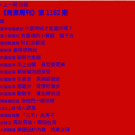
上一期
改變
《商業周刊》第 1162 期
什麼時候才能蓋好啊？
董事長嬉遊記
有靈魂的小餐館 貓下去
嘗小鮮筆記
科幻京都塔
發現酷建築
躺得很時尚
新鮮事
躺著也能瘦
封面故事
床上抬腿 身型變更美
封面故事
躺著減肉超享受
封面故事
在家走 疾病都趕走
封面故事
踏踏步 健康好撇步
封面故事
動動手 養生樂快活
封面故事
像他們一樣拚搏
總編輯的話
給人歡喜
CEO上線
「三不」真男子
商場自慢塾
馬前馬後，兩個台灣
去梯言
美國困於內政 拖累全球
大師開講