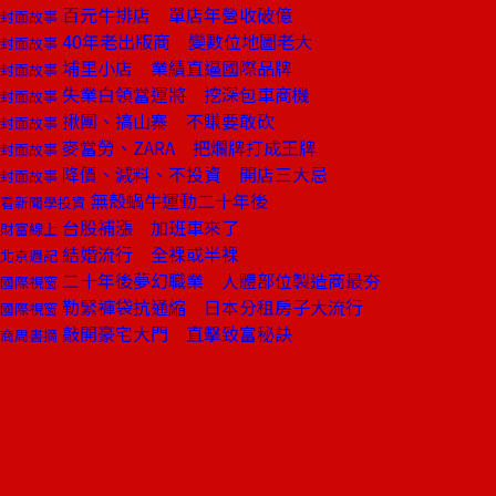
百元牛排店 單店年營收破億
封面故事
40年老出版商 變數位地圖老大
封面故事
埔里小店 業績直逼國際品牌
封面故事
失業白領當運將 挖深包車商機
封面故事
揪團、搞山寨 不賺要敢砍
封面故事
麥當勞、ZARA 把爛牌打成王牌
封面故事
降價、減料、不投資 開店三大忌
封面故事
無殼蝸牛運動二十年後
看新聞學投資
台股補漲 加班車來了
財富線上
結婚流行 全裸或半裸
北京週記
二十年後夢幻職業 人體部位製造商最夯
國際視窗
勒緊褲袋抗通縮 日本分租房子大流行
國際視窗
敲開豪宅大門 直擊致富秘訣
商周書摘