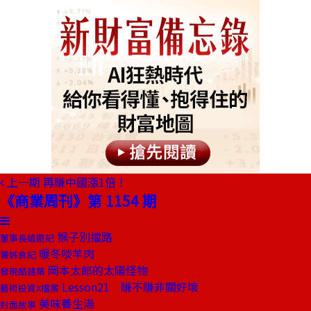
上一期
再賺中國漲1倍！
《商業周刊》第 1154 期
猴子別擋路
董事長嬉遊記
暖冬啖羊肉
饕姊食記
岡本太郎的太陽怪物
發現酷建築
Lesson21 賺不賺非關好壞
藝術投資X檔案
美味養生湯
封面故事