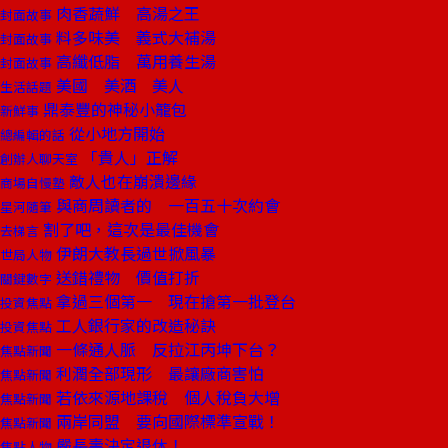
肉香蔬鮮 高湯之王
封面故事
料多味美 義式大補湯
封面故事
高纖低脂 萬用養生湯
封面故事
美國 美酒 美人
生活話題
鼎泰豐的神秘小籠包
新鮮事
從小地方開始
總編輯的話
「貴人」正解
創辦人聊天室
敵人也在崩潰邊緣
商場自慢塾
與商周讀者的 一百五十次約會
星河隨筆
割了吧，這次是最佳機會
去梯言
伊朗大教長過世掀風暴
世局人物
送錯禮物 價值打折
關鍵數字
拿過三個第一 現在搶第一批登台
投資焦點
工人銀行家的改造秘訣
投資焦點
一條通人脈 反拉江丙坤下台？
焦點新聞
利潤全部現形 最讓廠商害怕
焦點新聞
若依來源地課稅 個人稅負大增
焦點新聞
兩岸同盟 要向國際標準宣戰！
焦點新聞
嚴長壽決定退休！
焦點人物