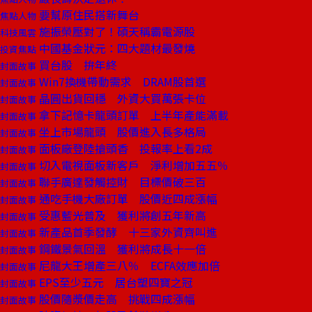
要幫原住民搭新舞台
焦點人物
施振榮壓對了！碩天稱霸電源股
科技風雲
中國基金狀元：四大題材最發燒
投資焦點
買台股 拚年終
封面故事
Win7換機帶動需求 DRAM股首選
封面故事
晶圓出貨回穩 外資大買萬張卡位
封面故事
拿下記憶卡龍頭訂單 上半年產能滿載
封面故事
坐上市場龍頭 股價進入長多格局
封面故事
面板廠登陸搶頭香 投報率上看2成
封面故事
切入電視面板新客戶 淨利增加五五％
封面故事
聯手廣達發觸控財 目標價破三百
封面故事
通吃手機大廠訂單 股價近四成漲幅
封面故事
受惠藍光普及 獲利將創五年新高
封面故事
新產品首季發酵 十三家外資齊叫進
封面故事
鋼鐵景氣回溫 獲利將成長十一倍
封面故事
尼龍大王增產三八％ ECFA效應加倍
封面故事
EPS至少五元 居台塑四寶之冠
封面故事
股價隨漿價走高 挑戰四成漲幅
封面故事