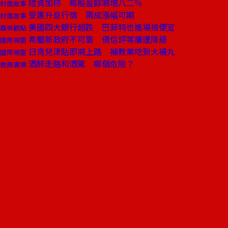
陸資加持 每股盈餘將增八二％
封面故事
受惠升息行情 兩成漲幅可期
封面故事
美國四大銀行超跌 巴菲特也進場撿便宜
霸榮觀點
希臘新政府不可靠 債信評等屢遭降級
國際視窗
日育兒津貼即將上路 補教業吃到大補丸
國際視窗
酒醉走路和酒駕 哪個危險？
商周書摘