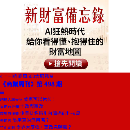
上一期
商周500大服務業
《商業周刊》第 498 期
修憲可以休矣！
創辦人聊天室
土改與憲改
皇甫石專欄
企業排名指引台灣邁向科技島
商場自慢塾
吳用真的無用嗎？
去梯言
學界大反彈，憲改急轉彎？
特別企劃