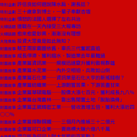
許信良如何遊說陳水扁、謝長廷？
特別企劃
三十歲拿到博士，一輩子奉獻杏壇
特別企劃
憤怒的法國人選擇了左右共治
特別企劃
連戰在一天內接受三大報專訪
火線話題
愈來愈愛鈔票，漸漸沒有理想
火線話題
投資大眾竟是如此無知？
大陸焦點
蔡王兩家霸圖依舊，辜氏三代奮起直追
封面故事
成長停滯、獲利縮水、製造業去年最難過
封面故事
產業篇資訊業──規模迅速竄升獲利傲視群雄
封面故事
產業篇水泥業──內外交相迫，兵敗如山倒
封面故事
產業篇石化業──資訊業是石化大亨的新搖錢樹？
封面故事
產業篇紡織業──上游飽嘗苦果，下游苦盡甘來
封面故事
企業篇華碩電腦──股價大漲七百元，獲利成長九八％
封面故事
企業篇台灣農林——靠出售閒置土地「脫胎換骨」
封面故事
企業篇正崴精密工業——營收激增五倍，獲利大漲近四
封面故事
○○％
企業篇燁聯鋼鐵——三個月內進帳三十二億元
封面故事
企業篇可口企業──賣商標大賺六億八千萬
封面故事
證交所為何卯上財大氣粗的百富勤？
大陸焦點