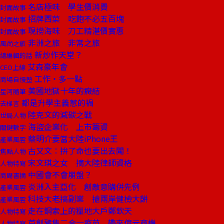
名店極味 學生價消費
封面故事
招牌西菜 吃飽不必五百塊
封面故事
現撈海味 刀工精湛價實惠
封面故事
非洲之旅 非常之旅
風尚之旅
新炒作天堂？
總編輯的話
艾森豪年會
CEO上線
工作‧多一點
商場自慢塾
美國地獄十年的癥結
星河隨筆
都是升學主義惹的禍
去梯言
陸克文的減碳之戰
世局人物
海盜企業化 上市籌資
關鍵數字
蔡明介要當大陸iPhone王
產業風雲
古又文：拚了命也要出去闖！
焦點人物
宋文琪之女 摘大陸律師資格
人物特寫
中國會不會崩盤？
商周書摘
炎洲入主亞化 創敵意購併先例
產業風雲
科技大老搞副業 搶兩岸健檢大餅
產業風雲
走在鋼索上的獵地大戶鄭欽天
人物特寫
首創豬隻二合一疫苗 帶來億元商機
人物特寫