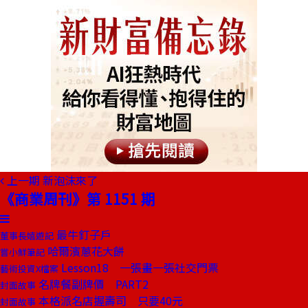
上一期
新泡沫來了
《商業周刊》第 1151 期
最牛釘子戶
董事長嬉遊記
哈爾濱蔥花大餅
嘗小鮮筆記
Lesson18 一張畫一張社交門票
藝術投資X檔案
名牌餐副牌價 PART2
封面故事
本格派名店握壽司 只要40元
封面故事