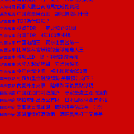
兩個大膽台商的馬拉威挖寶記
人物特寫
中國實景舞台劇 讓地價漲四十倍
產業風雲
TDR為什麼紅？
封面故事
投資TDR 一定要知 的21問
封面故事
台灣TDR 4年100家掛牌
封面故事
中國泡麵王 賣水也要當第一
封面故事
比聯發科會賺錢的全球鮑魚大王
封面故事
轉攻LED 搶下中國路燈商機
封面故事
大陸人越愛吃甜 它進帳越多
封面故事
今年台灣企業 將出國撈金850億
封面故事
杜拜加重金融股頹勢 美股預告向下？
霸榮觀點
內憂外患夾擊 陸銀跌深後買點浮現
霸榮觀點
中國踩油門刺激經濟 專家憂慮生產將過剩
國際視窗
網拍查封品及公有財 日本回收稅金有奇招
國際視窗
美耶誕買氣加溫 購物禮券估成長一○％
國際視窗
澳洲廉價紅酒滯銷 酒莊農民打工又兼差
國際視窗