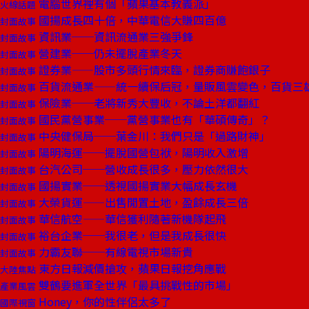
電腦世界裡有個「蘋果基本教義派」
火線話題
國揚成長四十倍，中華電信大賺四百億
封面故事
資訊業──資訊流通業三強爭鋒
封面故事
營建業──仍未擺脫產業冬天
封面故事
證券業——股市多頭行情來臨，證券商賺飽銀子
封面故事
百貨流通業——統一續保后冠，量販風雲變色，百貨三
封面故事
保險業──老將新秀大豐收，不論土洋都翻紅
封面故事
國民黨營事業──黨營事業也有「華碩傳奇」？
封面故事
中央健保局──葉金川：我們只是「過路財神」
封面故事
陽明海運──擺脫國營包袱，陽明收入激增
封面故事
台汽公司──營收成長很多，壓力依然很大
封面故事
國揚實業──透視國揚實業大幅成長玄機
封面故事
大榮貨運——出售閒置土地，盈餘成長三倍
封面故事
華信航空——華信獲利隨著新機隊起飛
封面故事
裕台企業──我很老，但是我成長很快
封面故事
力霸友聯──有線電視市場新貴
封面故事
東方日報減價搶攻，蘋果日報挖角應戰
大陸焦點
雙鶴要進軍全世界「最具挑戰性的市場」
產業風雲
Honey，你的性伴侶太多了
國際視窗