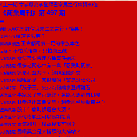
上一期
章孝嚴為李登輝巴拿馬之行集資80億
《商業周刊》第 497 期
許信良先生之言行，怪矣！
創辦人聊天室
凍省效應？
皇甫石專欄
王令麟霸氣十足的家族本色
商場自慢塾
不怕孫悟空，只怕唐三藏
去梯言
女法官要告連方瑀事件始末
火線話題
很多老闆心中有一套「忍受時間表」
火線話題
這是利益共享，絕非金錢外交
火線話題
國稅局是一家很爛的「菜鳥討債公司」
火線話題
「孩子王」史英為何讓李登輝難看
人物特寫
辜家父子未雨綢繆，各路人馬靜待良機
產業風雲
林孝達出掌期交所，趙孝風坐穩櫃檯中心
火線話題
股市什麼時候還會大漲？
產業風雲
這位模範生可以長期投資
產業風雲
景氣翻升，聯電後市可期？
產業風雲
罰鍰獎金是大捕頭的大補帖？
火線話題