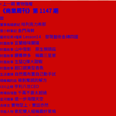
上一期
實物強權
《商業周刊》第 1147 期
哈列克力希那
董事長嬉遊記
金門海鮮
嘗小鮮筆記
Lesson14 發現藝術金磚四國
藝術投資X檔案
宜蘭極味蘭陽
封面故事
山中雪影 原生猴頭菇
封面故事
餵養樂多 稱霸三星蔥
封面故事
生猛Q彈大甜蝦
封面故事
超口感美型香魚
封面故事
自然風布置自己動手試
生活書摘
被剝奪感的解方
總編輯的話
亨利八世CEO
CEO上線
千萬不要太超過
商場自慢塾
退一步海闊天空
星河隨筆
實物至上，實話亦然
去梯言
索尼雙人組稱霸好萊塢
世局人物