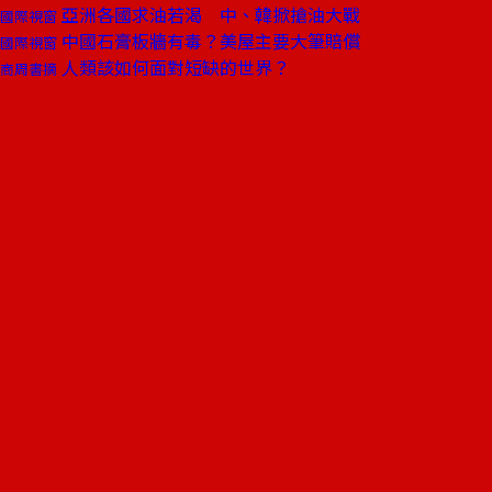
亞洲各國求油若渴 中、韓掀搶油大戰
國際視窗
中國石膏板牆有毒？美屋主要大筆賠償
國際視窗
人類該如何面對短缺的世界？
商周書摘