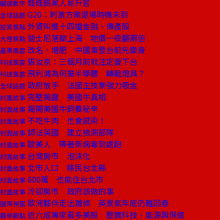
娃娃臉黑人易升官
關鍵數字
G20：刺激方案退場時機未到
全球話題
外資叫進十四檔金融、傳產股
投資焦點
迪士尼落腳上海 地價一夜翻兩倍
大陸焦點
改名、增肥 中國車登台前先變身
產業風雲
張汝京：三個月前就注定要下台
科技風雲
飛利浦為何棄半導體 轉戰燈具？
科技風雲
政府放手 法國生技業強力吸金
全球話題
完整揭露 美國牛真相
封面故事
揭開美國牛飼養秘辛
封面故事
不吃牛肉 也會感染！
封面故事
師法英國 建立檢測部隊
封面故事
歐美人 帶著新病毒到處跑
封面故事
台灣房市 泡沫化
封面故事
北市人口 移民台北縣
封面故事
600萬 也能住台北市
封面故事
冷卻房市 政府該做的事
封面故事
歐洲夥伴走出蕭條 英景氣年底仍難回春
國際視窗
近六成專家看多美股 壓寶科技、能源與保健
霸榮觀點