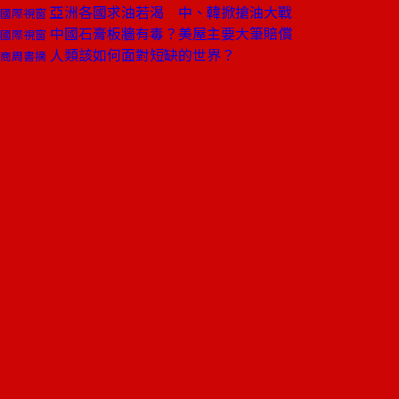
亞洲各國求油若渴 中、韓掀搶油大戰
國際視窗
中國石膏板牆有毒？美屋主要大筆賠償
國際視窗
人類該如何面對短缺的世界？
商周書摘