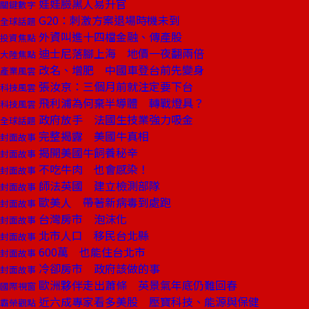
娃娃臉黑人易升官
關鍵數字
G20：刺激方案退場時機未到
全球話題
外資叫進十四檔金融、傳產股
投資焦點
迪士尼落腳上海 地價一夜翻兩倍
大陸焦點
改名、增肥 中國車登台前先變身
產業風雲
張汝京：三個月前就注定要下台
科技風雲
飛利浦為何棄半導體 轉戰燈具？
科技風雲
政府放手 法國生技業強力吸金
全球話題
完整揭露 美國牛真相
封面故事
揭開美國牛飼養秘辛
封面故事
不吃牛肉 也會感染！
封面故事
師法英國 建立檢測部隊
封面故事
歐美人 帶著新病毒到處跑
封面故事
台灣房市 泡沫化
封面故事
北市人口 移民台北縣
封面故事
600萬 也能住台北市
封面故事
冷卻房市 政府該做的事
封面故事
歐洲夥伴走出蕭條 英景氣年底仍難回春
國際視窗
近六成專家看多美股 壓寶科技、能源與保健
霸榮觀點