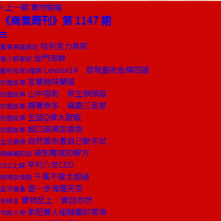
上一期
實物強權
《商業周刊》第 1147 期
哈列克力希那
董事長嬉遊記
金門海鮮
嘗小鮮筆記
Lesson14 發現藝術金磚四國
藝術投資X檔案
宜蘭極味蘭陽
封面故事
山中雪影 原生猴頭菇
封面故事
餵養樂多 稱霸三星蔥
封面故事
生猛Q彈大甜蝦
封面故事
超口感美型香魚
封面故事
自然風布置自己動手試
生活書摘
被剝奪感的解方
總編輯的話
亨利八世CEO
CEO上線
千萬不要太超過
商場自慢塾
退一步海闊天空
星河隨筆
實物至上，實話亦然
去梯言
索尼雙人組稱霸好萊塢
世局人物