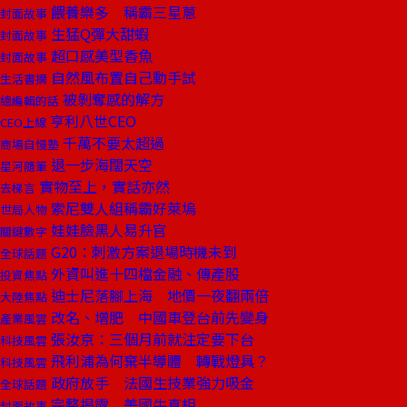
餵養樂多 稱霸三星蔥
封面故事
生猛Q彈大甜蝦
封面故事
超口感美型香魚
封面故事
自然風布置自己動手試
生活書摘
被剝奪感的解方
總編輯的話
亨利八世CEO
CEO上線
千萬不要太超過
商場自慢塾
退一步海闊天空
星河隨筆
實物至上，實話亦然
去梯言
索尼雙人組稱霸好萊塢
世局人物
娃娃臉黑人易升官
關鍵數字
G20：刺激方案退場時機未到
全球話題
外資叫進十四檔金融、傳產股
投資焦點
迪士尼落腳上海 地價一夜翻兩倍
大陸焦點
改名、增肥 中國車登台前先變身
產業風雲
張汝京：三個月前就注定要下台
科技風雲
飛利浦為何棄半導體 轉戰燈具？
科技風雲
政府放手 法國生技業強力吸金
全球話題
完整揭露 美國牛真相
封面故事