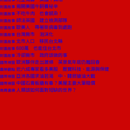
揭開美國牛飼養秘辛
封面故事
不吃牛肉 也會感染！
封面故事
師法英國 建立檢測部隊
封面故事
歐美人 帶著新病毒到處跑
封面故事
台灣房市 泡沫化
封面故事
北市人口 移民台北縣
封面故事
600萬 也能住台北市
封面故事
冷卻房市 政府該做的事
封面故事
歐洲夥伴走出蕭條 英景氣年底仍難回春
國際視窗
近六成專家看多美股 壓寶科技、能源與保健
霸榮觀點
亞洲各國求油若渴 中、韓掀搶油大戰
國際視窗
中國石膏板牆有毒？美屋主要大筆賠償
國際視窗
人類該如何面對短缺的世界？
商周書摘