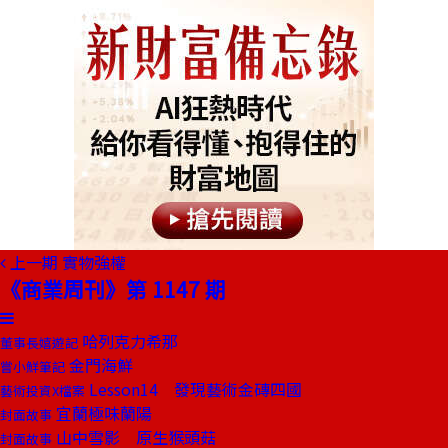
上一期
實物強權
《商業周刊》第 1147 期
哈列克力希那
董事長嬉遊記
金門海鮮
嘗小鮮筆記
Lesson14 發現藝術金磚四國
藝術投資X檔案
宜蘭極味蘭陽
封面故事
山中雪影 原生猴頭菇
封面故事