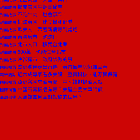
揭開美國牛飼養秘辛
封面故事
不吃牛肉 也會感染！
封面故事
師法英國 建立檢測部隊
封面故事
歐美人 帶著新病毒到處跑
封面故事
台灣房市 泡沫化
封面故事
北市人口 移民台北縣
封面故事
600萬 也能住台北市
封面故事
冷卻房市 政府該做的事
封面故事
歐洲夥伴走出蕭條 英景氣年底仍難回春
國際視窗
近六成專家看多美股 壓寶科技、能源與保健
霸榮觀點
亞洲各國求油若渴 中、韓掀搶油大戰
國際視窗
中國石膏板牆有毒？美屋主要大筆賠償
國際視窗
人類該如何面對短缺的世界？
商周書摘