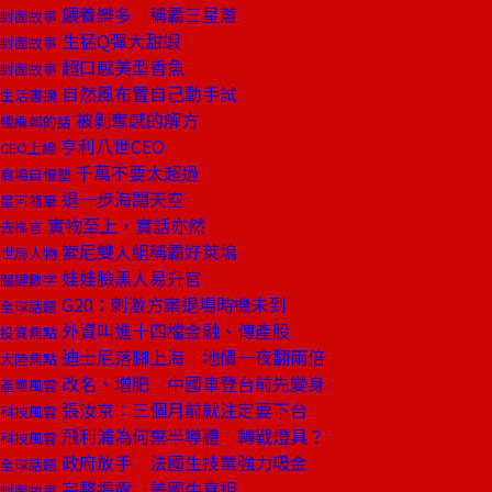
餵養樂多 稱霸三星蔥
封面故事
生猛Q彈大甜蝦
封面故事
超口感美型香魚
封面故事
自然風布置自己動手試
生活書摘
被剝奪感的解方
總編輯的話
亨利八世CEO
CEO上線
千萬不要太超過
商場自慢塾
退一步海闊天空
星河隨筆
實物至上，實話亦然
去梯言
索尼雙人組稱霸好萊塢
世局人物
娃娃臉黑人易升官
關鍵數字
G20：刺激方案退場時機未到
全球話題
外資叫進十四檔金融、傳產股
投資焦點
迪士尼落腳上海 地價一夜翻兩倍
大陸焦點
改名、增肥 中國車登台前先變身
產業風雲
張汝京：三個月前就注定要下台
科技風雲
飛利浦為何棄半導體 轉戰燈具？
科技風雲
政府放手 法國生技業強力吸金
全球話題
完整揭露 美國牛真相
封面故事