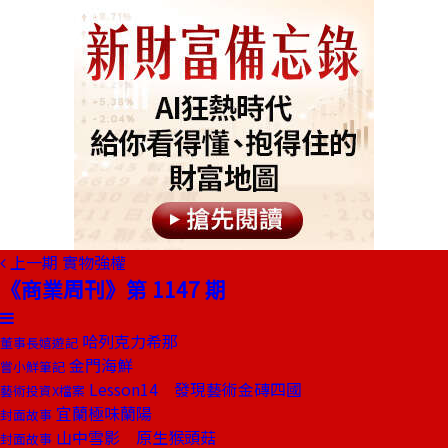
上一期
實物強權
《商業周刊》第 1147 期
哈列克力希那
董事長嬉遊記
金門海鮮
嘗小鮮筆記
Lesson14 發現藝術金磚四國
藝術投資X檔案
宜蘭極味蘭陽
封面故事
山中雪影 原生猴頭菇
封面故事