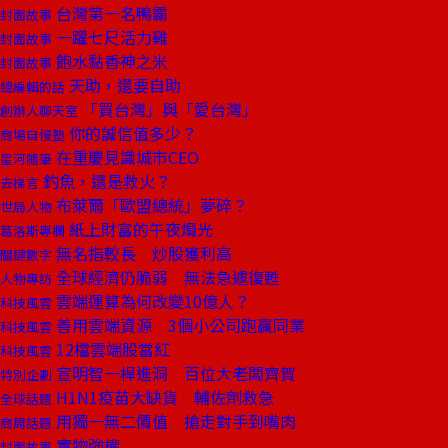
台灣第一名鴨霸
封面故事
一躍七尺活力雞
封面故事
飽水黏香神之米
封面故事
天助，還要自助
總編輯的話
「買台灣」與「愛台灣」
創辦人聊天室
你的誠信值多少？
商場自慢塾
在重慶見識城市CEO
星河隨筆
釣魚，還是救火？
去梯言
布萊爾「歐盟總統」夢碎？
世局人物
紙上財富的午夜燭光
葛洛斯專欄
無名指較長 炒股獲利高
關鍵數字
全球經濟仍脆弱 無法急遽復甦
人物專訪
雲端運算為何改變10億人？
科技風雲
善用雲端資源 3個小公司跑贏同業
科技風雲
12檔雲端股當紅
科技風雲
宣明智一桿進洞 百位大老闆齊賀
特別企劃
H1N1疫苗大缺貨 輔佐劑救急
全球話題
用獨一無二價值 搶走對手到嘴肉
商周話題
實物強權
封面故事