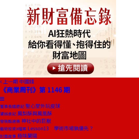
上一期
中國錢
《商業周刊》第 1146 期
聖心堂外玩皮球
董事長嬉遊記
鳳梨酥與鳳凰酥
饕姊食記
神社中的巨獸
發現酷建築
Lesson13 學術市場孰優先？
藝術投資X檔案
極味蘭陽
封面故事