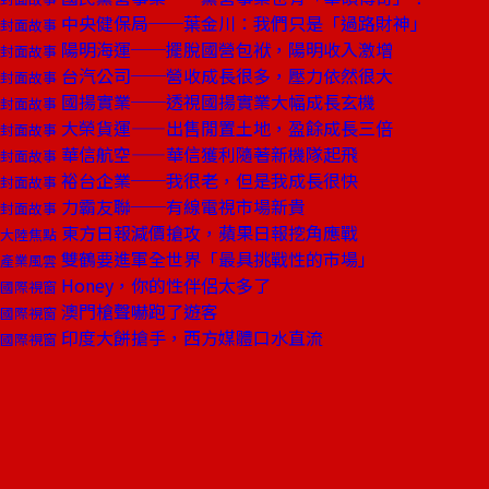
中央健保局──葉金川：我們只是「過路財神」
封面故事
陽明海運──擺脫國營包袱，陽明收入激增
封面故事
台汽公司──營收成長很多，壓力依然很大
封面故事
國揚實業──透視國揚實業大幅成長玄機
封面故事
大榮貨運——出售閒置土地，盈餘成長三倍
封面故事
華信航空——華信獲利隨著新機隊起飛
封面故事
裕台企業──我很老，但是我成長很快
封面故事
力霸友聯──有線電視市場新貴
封面故事
東方日報減價搶攻，蘋果日報挖角應戰
大陸焦點
雙鶴要進軍全世界「最具挑戰性的市場」
產業風雲
Honey，你的性伴侶太多了
國際視窗
澳門槍聲嚇跑了遊客
國際視窗
印度大餅搶手，西方媒體口水直流
國際視窗