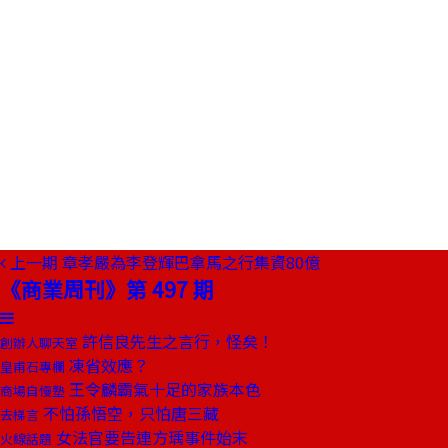
上一期
章孝嚴為李登輝巴拿馬之行集資80億
《商業周刊》第 497 期
許信良先生之言行，怪矣！
創辦人聊天室
凍省效應？
皇甫石專欄
王令麟霸氣十足的家族本色
商場自慢塾
不怕孫悟空，只怕唐三藏
去梯言
女法官要告連方瑀事件始末
火線話題