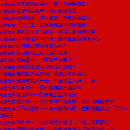
很多老闆心中有一套「忍受時間表」
火線話題
這是利益共享，絕非金錢外交
火線話題
國稅局是一家很爛的「菜鳥討債公司」
火線話題
「孩子王」史英為何讓李登輝難看
人物特寫
辜家父子未雨綢繆，各路人馬靜待良機
產業風雲
林孝達出掌期交所，趙孝風坐穩櫃檯中心
火線話題
股市什麼時候還會大漲？
產業風雲
這位模範生可以長期投資
產業風雲
景氣翻升，聯電後市可期？
產業風雲
罰鍰獎金是大捕頭的大補帖？
火線話題
電腦世界裡有個「蘋果基本教義派」
火線話題
國揚成長四十倍，中華電信大賺四百億
封面故事
資訊業──資訊流通業三強爭鋒
封面故事
營建業──仍未擺脫產業冬天
封面故事
證券業——股市多頭行情來臨，證券商賺飽銀子
封面故事
百貨流通業——統一續保后冠，量販風雲變色，百貨三
封面故事
雄爭王
保險業──老將新秀大豐收，不論土洋都翻紅
封面故事
國民黨營事業──黨營事業也有「華碩傳奇」？
封面故事