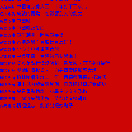
中國健身房大王 十年打下百家店
大陸焦點
成就的關鍵 在影響別人的能力
名人忠告
中國錢
封面故事
中國錢狂想曲
封面故事
越牛越貴 陸客越要搶
封面故事
香港經驗：買股比買房好！
封面故事
小心！中資搬空台灣
封面故事
中資叩關 台灣當然要緊張！
封面故事
美股萬點行情沒漲到 農業股、ETF避險最佳
霸榮觀點
輿論同情投資人 向券商索賠勝率大增
霸榮觀點
柏林圍牆倒塌二十年 西德怨東德是拖油瓶
國際視窗
海上風力發電錢景俏 日浮體風車研發成功
國際視窗
只看重點摘錄 英學童英文不及格
國際視窗
土壤流失釀災多 英鼓吹有機耕作
國際視窗
積極遺忘 能孵出絕妙點子
商周書摘