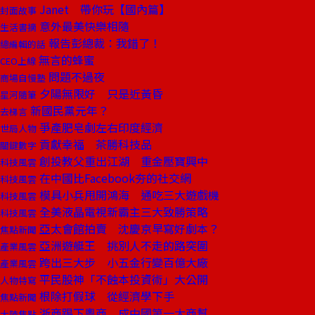
Janet 帶你玩【國內篇】
封面故事
意外最美快樂相隨
生活書摘
報告彭總裁：我錯了！
總編輯的話
無言的蜂蜜
CEO上線
問題不過夜
商場自慢塾
夕陽無限好 只是近黃昏
星河隨筆
新國民黨元年？
去梯言
爭產肥皂劇左右印度經濟
世局人物
貢獻幸福 茶勝科技品
關鍵數字
創投教父重出江湖 重金壓寶興中
科技風雲
在中國比Facebook夯的社交網
科技風雲
模具小兵甩開鴻海 通吃三大遊戲機
科技風雲
全美液晶電視新霸主三大致勝策略
科技風雲
亞太會館拍賣 沈慶京早寫好劇本？
焦點新聞
亞洲遊艇王 挑別人不走的路突圍
產業風雲
跨出三大步 小五金行變百億大廠
產業風雲
平民股神「不蝕本投資術」大公開
人物特寫
根除打假球 從經濟學下手
焦點新聞
浙商踢下粵商 成中國第一大商幫
大陸焦點