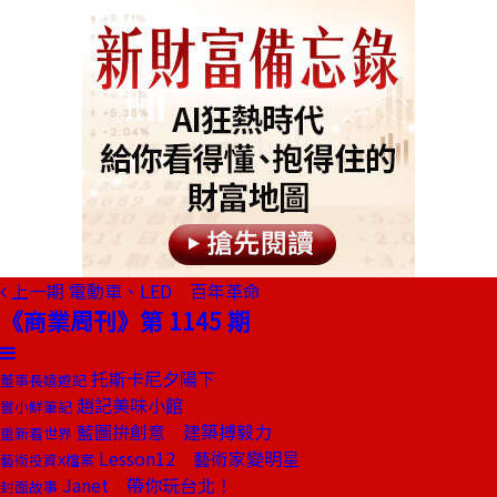
上一期
電動車、LED 百年革命
《商業周刊》第 1145 期
托斯卡尼夕陽下
董事長嬉遊記
趙記美味小館
嘗小鮮筆記
藍圖拚創意 建築搏毅力
重新看世界
Lesson12 藝術家變明星
藝術投資X檔案
Janet 帶你玩台北！
封面故事