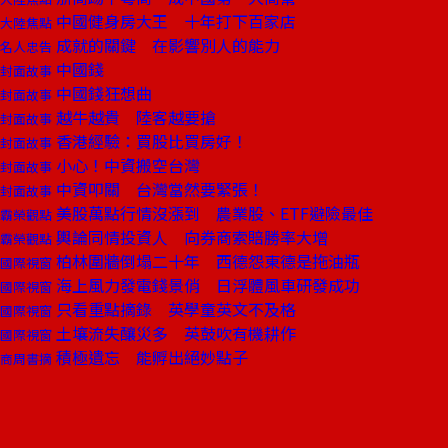
中國健身房大王 十年打下百家店
大陸焦點
成就的關鍵 在影響別人的能力
名人忠告
中國錢
封面故事
中國錢狂想曲
封面故事
越牛越貴 陸客越要搶
封面故事
香港經驗：買股比買房好！
封面故事
小心！中資搬空台灣
封面故事
中資叩關 台灣當然要緊張！
封面故事
美股萬點行情沒漲到 農業股、ETF避險最佳
霸榮觀點
輿論同情投資人 向券商索賠勝率大增
霸榮觀點
柏林圍牆倒塌二十年 西德怨東德是拖油瓶
國際視窗
海上風力發電錢景俏 日浮體風車研發成功
國際視窗
只看重點摘錄 英學童英文不及格
國際視窗
土壤流失釀災多 英鼓吹有機耕作
國際視窗
積極遺忘 能孵出絕妙點子
商周書摘