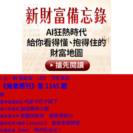
上一期
電動車、LED 百年革命
《商業周刊》第 1145 期
托斯卡尼夕陽下
董事長嬉遊記
趙記美味小館
嘗小鮮筆記
藍圖拚創意 建築搏毅力
重新看世界
Lesson12 藝術家變明星
藝術投資X檔案
Janet 帶你玩台北！
封面故事