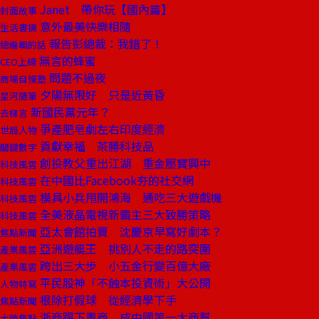
Janet 帶你玩【國內篇】
封面故事
意外最美快樂相隨
生活書摘
報告彭總裁：我錯了！
總編輯的話
無言的蜂蜜
CEO上線
問題不過夜
商場自慢塾
夕陽無限好 只是近黃昏
星河隨筆
新國民黨元年？
去梯言
爭產肥皂劇左右印度經濟
世局人物
貢獻幸福 茶勝科技品
關鍵數字
創投教父重出江湖 重金壓寶興中
科技風雲
在中國比Facebook夯的社交網
科技風雲
模具小兵甩開鴻海 通吃三大遊戲機
科技風雲
全美液晶電視新霸主三大致勝策略
科技風雲
亞太會館拍賣 沈慶京早寫好劇本？
焦點新聞
亞洲遊艇王 挑別人不走的路突圍
產業風雲
跨出三大步 小五金行變百億大廠
產業風雲
平民股神「不蝕本投資術」大公開
人物特寫
根除打假球 從經濟學下手
焦點新聞
浙商踢下粵商 成中國第一大商幫
大陸焦點