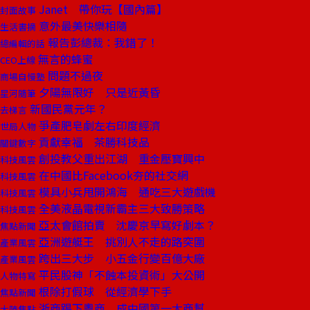
Janet 帶你玩【國內篇】
封面故事
意外最美快樂相隨
生活書摘
報告彭總裁：我錯了！
總編輯的話
無言的蜂蜜
CEO上線
問題不過夜
商場自慢塾
夕陽無限好 只是近黃昏
星河隨筆
新國民黨元年？
去梯言
爭產肥皂劇左右印度經濟
世局人物
貢獻幸福 茶勝科技品
關鍵數字
創投教父重出江湖 重金壓寶興中
科技風雲
在中國比Facebook夯的社交網
科技風雲
模具小兵甩開鴻海 通吃三大遊戲機
科技風雲
全美液晶電視新霸主三大致勝策略
科技風雲
亞太會館拍賣 沈慶京早寫好劇本？
焦點新聞
亞洲遊艇王 挑別人不走的路突圍
產業風雲
跨出三大步 小五金行變百億大廠
產業風雲
平民股神「不蝕本投資術」大公開
人物特寫
根除打假球 從經濟學下手
焦點新聞
浙商踢下粵商 成中國第一大商幫
大陸焦點