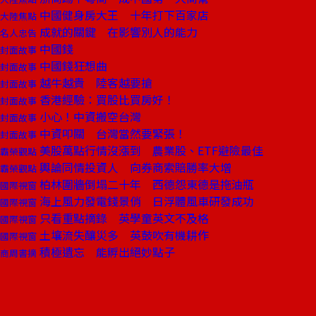
中國健身房大王 十年打下百家店
大陸焦點
成就的關鍵 在影響別人的能力
名人忠告
中國錢
封面故事
中國錢狂想曲
封面故事
越牛越貴 陸客越要搶
封面故事
香港經驗：買股比買房好！
封面故事
小心！中資搬空台灣
封面故事
中資叩關 台灣當然要緊張！
封面故事
美股萬點行情沒漲到 農業股、ETF避險最佳
霸榮觀點
輿論同情投資人 向券商索賠勝率大增
霸榮觀點
柏林圍牆倒塌二十年 西德怨東德是拖油瓶
國際視窗
海上風力發電錢景俏 日浮體風車研發成功
國際視窗
只看重點摘錄 英學童英文不及格
國際視窗
土壤流失釀災多 英鼓吹有機耕作
國際視窗
積極遺忘 能孵出絕妙點子
商周書摘