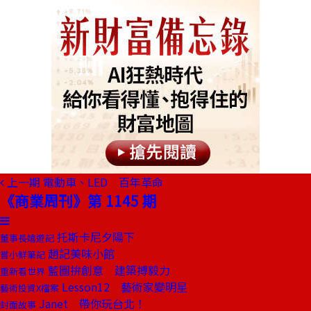
上一期
電動車、LED 百年革命
《商業周刊》第 1145 期
托斯卡尼夕陽下
董事長嬉遊記
趙記美味小館
嘗小鮮筆記
藍圖拚創意 建築搏毅力
重新看世界
Lesson12 藝術家變明星
藝術投資X檔案
Janet 帶你玩台北！
封面故事