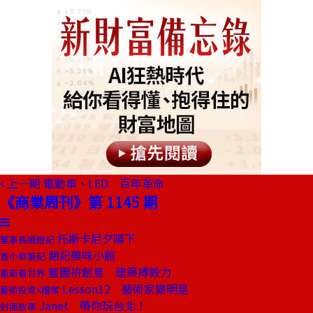
上一期
電動車、LED 百年革命
《商業周刊》第 1145 期
托斯卡尼夕陽下
董事長嬉遊記
趙記美味小館
嘗小鮮筆記
藍圖拚創意 建築搏毅力
重新看世界
Lesson12 藝術家變明星
藝術投資X檔案
Janet 帶你玩台北！
封面故事