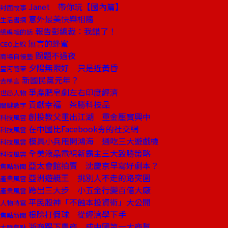
Janet 帶你玩【國內篇】
封面故事
意外最美快樂相隨
生活書摘
報告彭總裁：我錯了！
總編輯的話
無言的蜂蜜
CEO上線
問題不過夜
商場自慢塾
夕陽無限好 只是近黃昏
星河隨筆
新國民黨元年？
去梯言
爭產肥皂劇左右印度經濟
世局人物
貢獻幸福 茶勝科技品
關鍵數字
創投教父重出江湖 重金壓寶興中
科技風雲
在中國比Facebook夯的社交網
科技風雲
模具小兵甩開鴻海 通吃三大遊戲機
科技風雲
全美液晶電視新霸主三大致勝策略
科技風雲
亞太會館拍賣 沈慶京早寫好劇本？
焦點新聞
亞洲遊艇王 挑別人不走的路突圍
產業風雲
跨出三大步 小五金行變百億大廠
產業風雲
平民股神「不蝕本投資術」大公開
人物特寫
根除打假球 從經濟學下手
焦點新聞
浙商踢下粵商 成中國第一大商幫
大陸焦點