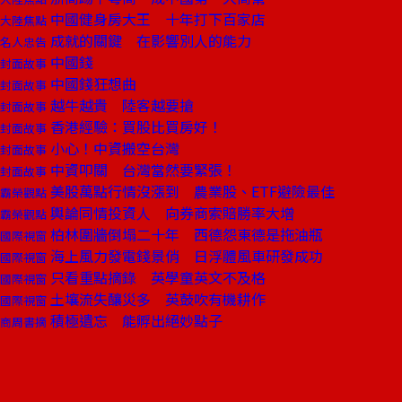
中國健身房大王 十年打下百家店
大陸焦點
成就的關鍵 在影響別人的能力
名人忠告
中國錢
封面故事
中國錢狂想曲
封面故事
越牛越貴 陸客越要搶
封面故事
香港經驗：買股比買房好！
封面故事
小心！中資搬空台灣
封面故事
中資叩關 台灣當然要緊張！
封面故事
美股萬點行情沒漲到 農業股、ETF避險最佳
霸榮觀點
輿論同情投資人 向券商索賠勝率大增
霸榮觀點
柏林圍牆倒塌二十年 西德怨東德是拖油瓶
國際視窗
海上風力發電錢景俏 日浮體風車研發成功
國際視窗
只看重點摘錄 英學童英文不及格
國際視窗
土壤流失釀災多 英鼓吹有機耕作
國際視窗
積極遺忘 能孵出絕妙點子
商周書摘