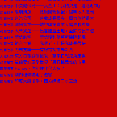
中央健保局──葉金川：我們只是「過路財神」
封面故事
陽明海運──擺脫國營包袱，陽明收入激增
封面故事
台汽公司──營收成長很多，壓力依然很大
封面故事
國揚實業──透視國揚實業大幅成長玄機
封面故事
大榮貨運——出售閒置土地，盈餘成長三倍
封面故事
華信航空——華信獲利隨著新機隊起飛
封面故事
裕台企業──我很老，但是我成長很快
封面故事
力霸友聯──有線電視市場新貴
封面故事
東方日報減價搶攻，蘋果日報挖角應戰
大陸焦點
雙鶴要進軍全世界「最具挑戰性的市場」
產業風雲
Honey，你的性伴侶太多了
國際視窗
澳門槍聲嚇跑了遊客
國際視窗
印度大餅搶手，西方媒體口水直流
國際視窗