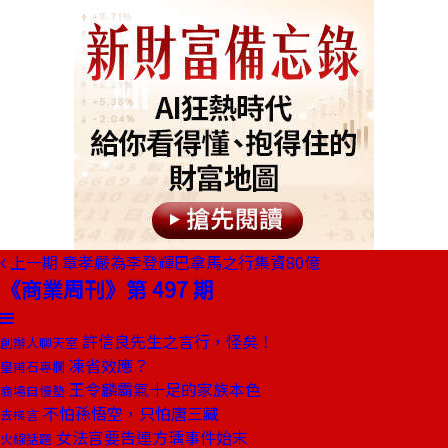
上一期
章孝嚴為李登輝巴拿馬之行集資80億
《商業周刊》第 497 期
許信良先生之言行，怪矣！
創辦人聊天室
凍省效應？
皇甫石專欄
王令麟霸氣十足的家族本色
商場自慢塾
不怕孫悟空，只怕唐三藏
去梯言
女法官要告連方瑀事件始末
火線話題