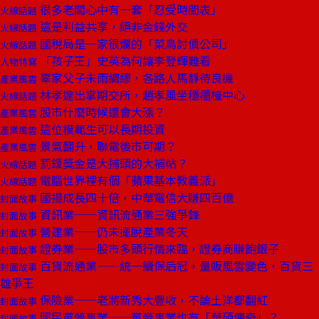
很多老闆心中有一套「忍受時間表」
火線話題
這是利益共享，絕非金錢外交
火線話題
國稅局是一家很爛的「菜鳥討債公司」
火線話題
「孩子王」史英為何讓李登輝難看
人物特寫
辜家父子未雨綢繆，各路人馬靜待良機
產業風雲
林孝達出掌期交所，趙孝風坐穩櫃檯中心
火線話題
股市什麼時候還會大漲？
產業風雲
這位模範生可以長期投資
產業風雲
景氣翻升，聯電後市可期？
產業風雲
罰鍰獎金是大捕頭的大補帖？
火線話題
電腦世界裡有個「蘋果基本教義派」
火線話題
國揚成長四十倍，中華電信大賺四百億
封面故事
資訊業──資訊流通業三強爭鋒
封面故事
營建業──仍未擺脫產業冬天
封面故事
證券業——股市多頭行情來臨，證券商賺飽銀子
封面故事
百貨流通業——統一續保后冠，量販風雲變色，百貨三
封面故事
雄爭王
保險業──老將新秀大豐收，不論土洋都翻紅
封面故事
國民黨營事業──黨營事業也有「華碩傳奇」？
封面故事