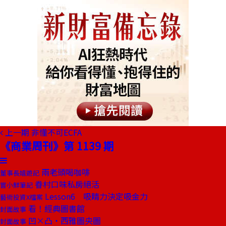
上一期
非懂不可ECFA
《商業周刊》第 1139 期
兩老頭喝咖啡
董事長嬉遊記
眷村口味私房絕活
嘗小鮮筆記
Lesson6 吸睛力決定吸金力
藝術投資X檔案
看！經典圖書館
封面故事
凹×凸‧西雅圖央圖
封面故事