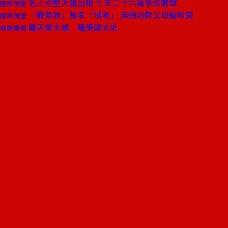
名人別墅大量出租 七天二十六萬享受奢華
國際視窗
「醃魚族」賴家「啃老」 英網站教父母擬對策
國際視窗
離天堂太遠 離美國太近
商周書摘