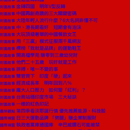
金磚四國 明年V型反轉
封面故事
中國再創奇蹟的三大關鍵密碼
封面故事
大陸年輕人流行什麼？6大名詞非懂不可
封面故事
中、港長期看好 短期會有泡沫
封面故事
大玩頂級奢華的中國餐飲女王
封面故事
用「三贏」模式征服兩千萬網友
封面故事
標榜「我就是品牌」的運動鞋王
封面故事
開高檔學苑 賺零到三歲幼兒財
封面故事
他們二十五歲 玩好就是工作
封面故事
拚搏，唯一不變的事
封面故事
雙管齊下 印度「硬」起來
封面故事
經濟成長率 明年回到八％
封面故事
龐大人口壓力 如何變「紅利」？
封面故事
台商站穩印度市場 三大秘訣
封面故事
一樣的紅色印記
封面故事
第四季看淡耶誕行情 優先推薦能源、科技股
霸榮觀點
日三大運動品牌 「劈腿」賺企業制服財
國際視窗
執政者黨庫通國庫 辛巴威鑽石可能被禁
國際視窗