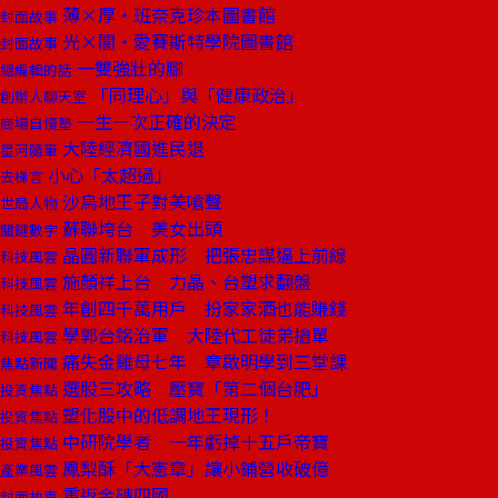
薄×厚‧班奈克珍本圖書館
封面故事
光×闇‧愛賽斯特學院圖書館
封面故事
一雙強壯的腳
總編輯的話
「同理心」與「健康政治」
創辦人聊天室
一生一次正確的決定
商場自慢塾
大陸經濟國進民退
星河隨筆
小心「太超過」
去梯言
沙烏地王子對美嗆聲
世局人物
蘇聯垮台 美女出頭
關鍵數字
晶圓新聯軍成形 把張忠謀逼上前線
科技風雲
施顏祥上台 力晶、台塑求翻盤
科技風雲
年創四千萬用戶 扮家家酒也能賺錢
科技風雲
學郭台銘治軍 大陸代工徒弟搶單
科技風雲
痛失金雞母七年 章啟明學到三堂課
焦點新聞
選股三攻略 壓寶「第二個台肥」
投資焦點
塑化股中的低調地王現形！
投資焦點
中研院學者 一年虧掉十五戶帝寶
投資焦點
鳳梨酥「大憲章」讓小鋪營收破億
產業風雲
重返金磚四國
封面故事