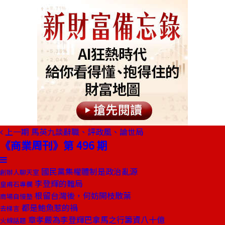
上一期
馬英九談辭職、評政風、論世局
《商業周刊》第 496 期
國民黨集權體制是政治亂源
創辦人聊天室
李登輝的難局
皇甫石專欄
根留台灣後，何妨開枝散葉
商場自慢塾
都是鮑魚惹的禍
去梯言
章孝嚴為李登輝巴拿馬之行籌資八十億
火線話題