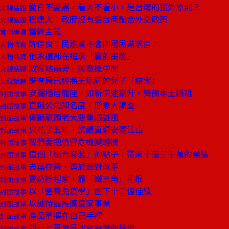
愛白不愛黑，看大不看小，是台灣的援外原則？
火線話題
程建人：政府沒有要台商配合外交政策
火線話題
蠻幹主義
其他專欄
許信良：民進黨不會向國民黨求官！
人物特寫
他永遠都在追求「贏的策略」
人物特寫
政客站兩旁，民意擺中間
火線話題
調查局已經將王炳輝的兒子「結案」
火線話題
安麗穩居龍座，如新快速竄升，雙鶴本土稱雄
封面故事
直銷公司知名度、形象大調查
封面故事
傳銷龍頭老大要重振雄風
封面故事
只花了五年，業績直逼安麗江山
封面故事
我們要把仿冒危機變轉機
封面故事
這個「組合套裝」的點子，帶來十億三千萬的業績
封面故事
去蕪存菁，勇於面對改革
封面故事
賣奶粉起家，靠「鐵三角」扎根
封面故事
以「營養免疫學」創下十二億佳績
封面故事
以誠待誠推廣皇家事業
封面故事
產品掌握在自己手裡
封面故事
四十七萬會員改寫台灣健檢史
封面故事