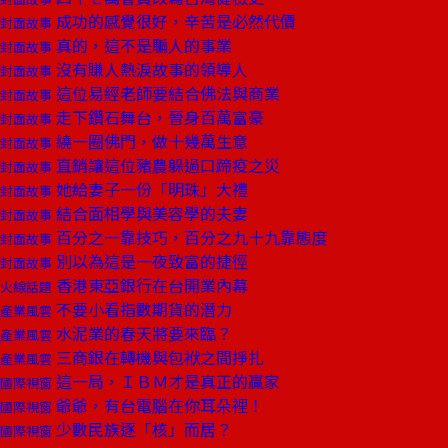
成功的感覺很好，辛苦是必然代價
封面故事
真的，這不是騙人的事業
封面故事
沒有賺人熱淚故事的領導人
封面故事
這位易經老師要結合佛法與商業
封面故事
走下鑽石舞台，晉身百萬富豪
封面故事
繞一圈佛門，做十幾萬生意
封面故事
直銷讓這位豬農躲過口蹄疫之災
封面故事
她給妻子一份「明珠」大禮
封面故事
結合面相學與美容學的夫妻
封面故事
百分之一靠技巧，百分之九十九靠態度
封面故事
別以為這是一夜致富的捷徑
封面故事
香港東亞銀行在台開業內幕
火線話題
不要小看指數期貨的潛力
產業風雲
水泥業的春天將要來臨？
產業風雲
三商銀在轉機與包袱之間掙扎
產業風雲
這一局，ＩＢＭ才是真正的贏家
國際視窗
爺爺，有台電腦在你耳朵裡！
國際視窗
少數民族逐「核」而居？
國際視窗