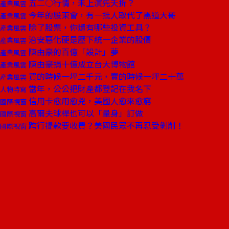
五二○行情，未上演先夭折？
產業風雲
今年的股東會，有一批人取代了黑道大哥
產業風雲
除了股票，你還有哪些投資工具？
產業風雲
治安惡化硬是壓下統一企業的股價
產業風雲
陳由豪的百億「設計」夢
產業風雲
陳由豪捐十億成立台大博物館
產業風雲
買的時候一坪二千元，賣的時候一坪二十萬
產業風雲
當年，公公把財產都登記在我名下
人物特寫
信用卡愈用愈兇，美國人愈來愈窮
國際視窗
高爾夫球桿也可以「量身」訂做
國際視窗
跨行提款要收費？美國民眾不再忍受剝削！
國際視窗