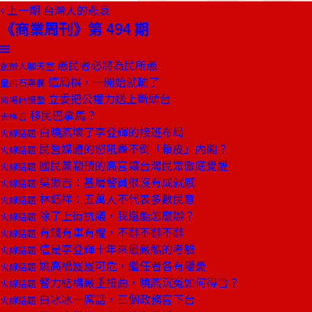
上一期
台灣人的悲哀
《商業周刊》第 494 期
愚民者必將為民所愚
創辦人聊天室
這局棋，一開始就輸了
皇甫石專欄
立委把公權力送上斷頭台
商場自慢塾
移民巴拿馬？
去梯言
白曉燕壞了李登輝的接班布局
火線話題
民營媒體的怒吼轟不倒「賴皮」內閣？
火線話題
國民黨顢頇的高官讓台灣民眾徹底覺醒
火線話題
吳振吉：基層警員很沒有成就感
火線話題
林鈺祥：五萬人不代表多數民意
火線話題
除了上街抗議，我還能怎麼辦？
火線話題
有錢有車有權，不辭不辭不辭
火線話題
這是李登輝十年來最嚴酷的考驗
火線話題
姚高橋岌岌可危，繼任者各有隱憂
火線話題
警力結構嚴重扭曲，曉燕沉冤如何得雪？
火線話題
白冰冰一席話，三個政務官下台
火線話題