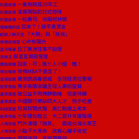
一隻烏賊見30年工
封面故事
凌晨兩點的日式極味
封面故事
一粒壽司 收服柯林頓
封面故事
回來了！薛平貴資金
總編輯的話
「大願」與「無我」
創辦人聊天室
心中有陽光
商場自慢塾
拉丁美洲往事不如煙
星河隨筆
假星星與假惺惺
去梯言
回家，可；進七人小組，難！
焦點新聞
哈佛MBA不要念了！
特別報導
豬流感病毒發威 全球經濟拉警報
全球話題
美孚高價收購全球人壽的盤算
投資焦點
做公益不用掩飾動機 但要持續
產業風雲
中國銀行業缺四大人才 熟手吃香
產業風雲
捋英特爾虎鬚 黃仁勳賭上老本
科技風雲
七年級包租公 大二晉升有屋階級
投資焦點
門外漢種「雜草」 磨成台灣水草王
人物特寫
小點子大革命 改寫心臟手術史
人物特寫
限期使用 享樂更積極
關鍵數字