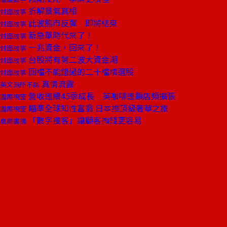
拆解景氣真相
封面故事
此波熊市反彈 即將結束
封面故事
新急單時代來了！
封面故事
一兆資金，回來了！
封面故事
台股將有第二波大資金潮
封面故事
回檔不能錯過的二十檔精選股
封面故事
真情流露
英文無所不談
營收連續45季成長 英咖啡連鎖店頻擴張
國際視窗
瞄準全球知性富翁 日本推頂級奢華之旅
國際視窗
「數字搜客」讓顧客掏錢更容易
商周書摘