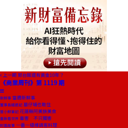
上一期
郭台銘還有黃金10年？
《商業周刊》第 1119 期
當週新鮮事
新鮮事
墓仔埔也敢住
董事長嬉遊記
花蓮縣阿美族美食
嘗小鮮筆記
毒害 不只獨害
重新看世界
一番一級棒請客料理
封面故事